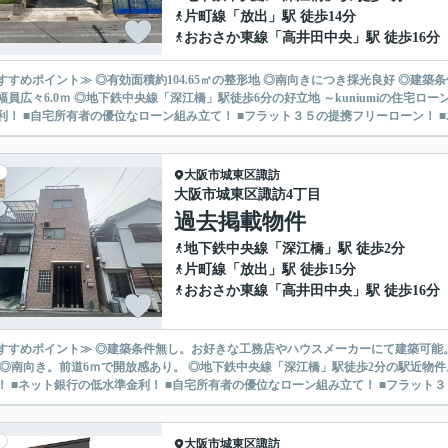
片町線
「
放出
」駅 徒歩14分
おおさか東線
「
高井田中央
」駅 徒歩16分
すすめポイント≫ ◎有効面積約104.65㎡の整形地 ◎南向きにつき採光良好 ◎建
6.0ｍ ◎地下鉄中央線「深江橋」駅徒歩6分の好立地 ～kuniumiの住宅ローンご提案～ ■金利優遇幅最大を目指せます！ ■ネット銀行の低水
利！ ■自宅所有者の優位なローン組み立て！ ■フラット３５の提携フリーローン！ ■..
大阪市城東区
諏訪
大阪市城東区諏訪4丁目
過去掲載物件
地下鉄中央線
「
深江橋
」駅 徒歩2分
片町線
「
放出
」駅 徒歩15分
おおさか東線
「
高井田中央
」駅 徒歩16分
すすめポイント≫ ◎建築条件無し。お好きな工務店やハウスメーカーにて建築可能
南向き。前道6ｍで開放感あり。 ◎地下鉄中央線「深江橋」駅徒歩2分の駅近物件。 ～kuniumiの住宅ローンご提案～ ■金利優遇幅最大を目
！ ■ネット銀行の低水準金利！ ■自宅所有者の優位なローン組み立て！ ■フラット３５
大阪市城東区
諏訪