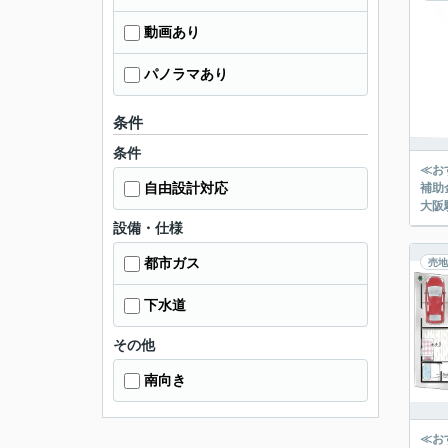
動画あり
パノラマあり
条件
条件
≪お
自由設計対応
補助
大阪
設備・仕様
都市ガス
売地
下水道
その他
南向き
≪お