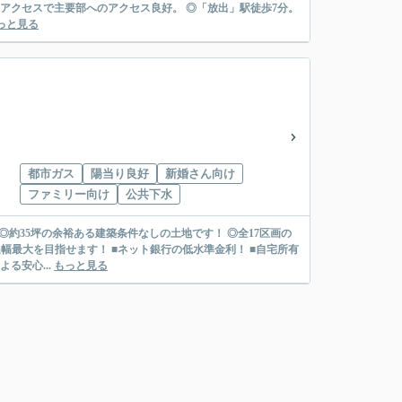
wayアクセスで主要部へのアクセス良好。 ◎「放出」駅徒歩7分。
っと見る
都市ガス
陽当り良好
新婚さん向け
ファミリー向け
公共下水
◎約35坪の余裕ある建築条件なしの土地です！ ◎全17区画の
る安心...
もっと見る