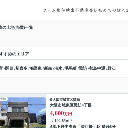
ホーム
物件検索
不動産売却
初めての購入
訪の土地(売買)一覧
すすめのエリア
育
/
関目
/
新喜多
/
鴫野東
/
新森
/
清水
/
毛馬町
/
諏訪
/
都島中通
/
野江
売地
大阪市城東区
諏訪
大阪市城東区諏訪4丁目
4,600
万円
- / 104.65㎡ / -
地下鉄中央線
「
深江橋
」駅 徒歩6分