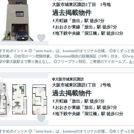
大阪市城東区諏訪1丁目 1号地
過去掲載物件
片町線
「
放出
」駅 徒歩7分
おおさか東線
「
放出
」駅 徒歩7分
地下鉄中央線
「
深江橋
」駅 徒歩12分
すすめポイント≫ ◎「zutto basic」は、kuniumiのオリジナル仕様。 ◎永
金対象。 ◎住宅ローン控除対象。 ◎kuniumi独自の設備保証（10年）付き。 ◎2
駅や新大阪駅まで乗り換えなし。 ◎フリープラン対応。ご希望のマイホームプ...
も
大阪市城東区
諏訪
大阪市城東区諏訪1丁目 2号地
過去掲載物件
片町線
「
放出
」駅 徒歩7分
おおさか東線
「
放出
」駅 徒歩7分
地下鉄中央線
「
深江橋
」駅 徒歩12分
すすめポイント≫ ◎「zutto basic」は、kuniumiのオリジナル仕様。 ◎永