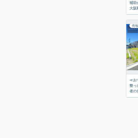
補助
大阪
売地
≪お
整った街並みで新
者の