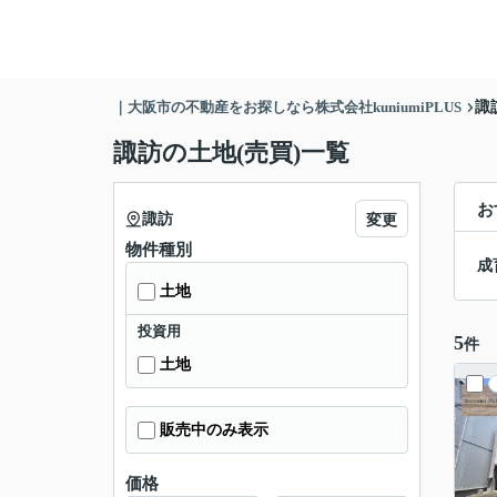
｜大阪市の不動産をお探しなら株式会社kuniumiPLUS
諏
諏訪の土地(売買)一覧
お
諏訪
変更
物件種別
成
土地
投資用
5
件
土地
販売中のみ表示
価格