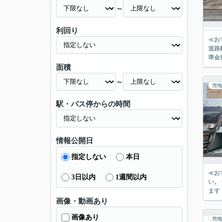
～
利回り
≪お
道路幅員広々
準金
面積
～
売地
駅・バス停からの時間
情報公開日
指定しない
本日
≪お
3日以内
1週間以内
い。 ◎
ます
画像・動画あり
画像あり
売地