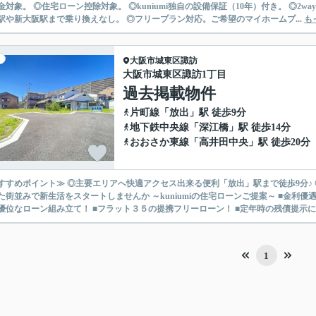
金対象。 ◎住宅ローン控除対象。 ◎kuniumi独自の設備保証（10年）付き。 ◎2
駅や新大阪駅まで乗り換えなし。 ◎フリープラン対応。ご希望のマイホームプ...
も
大阪市城東区
諏訪
大阪市城東区諏訪1丁目
過去掲載物件
片町線
「
放出
」駅 徒歩9分
地下鉄中央線
「
深江橋
」駅 徒歩14分
おおさか東線
「
高井田中央
」駅 徒歩20分
すすめポイント≫ ◎主要エリアへ快適アクセス出来る便利「放出」駅まで徒歩9分♪ 
生活をスタートしませんか ～kuniumiの住宅ローンご提案～ ■金利優遇幅最大を目指せます！ ■ネット銀行の低水準金利！ ■自宅所有
優位なローン組み立て！ ■フラット３５の提携フリーローン！ ■定年時の残債提示によ
1