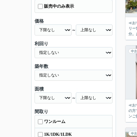
販売中のみ表示
価格
≪お
リー
～
利回り
中古
築年数
面積
～
≪お
の方
間取り
ンご
ワンルーム
中古
1K/1DK/1LDK