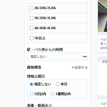
2K/2DK/2LDK
3K/3DK/3LDK
4K/4DK/4LDK
5K以上
≪お
車ス
駅・バス停からの時間
新築
建物構造
追加する
情報公開日
指定しない
本日
3日以内
1週間以内
≪お
画像・動画あり