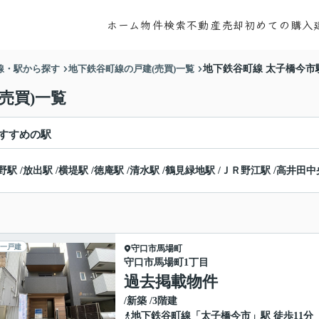
ホーム
物件検索
不動産売却
初めての購入
線・駅から探す
地下鉄谷町線の戸建(売買)一覧
地下鉄谷町線 太子橋今市
売買)一覧
すすめの駅
野駅
/
放出駅
/
横堤駅
/
徳庵駅
/
清水駅
/
鶴見緑地駅
/
ＪＲ野江駅
/
高井田中
一戸建
守口市
馬場町
守口市馬場町1丁目
過去掲載物件
/新築 /3階建
地下鉄谷町線
「
太子橋今市
」駅 徒歩11分