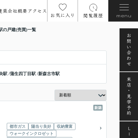
建築
会社概要
アクセス
お気に入り
閲覧履歴
menu
駅の戸建(売買)一覧
お問い合わせ
央駅
/
蒲生四丁目駅
/
新森古市駅
来店・見学予約
新築
都市ガス
陽当り良好
収納豊富
LINE
ウォークインクロゼット