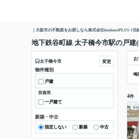
｜大阪市の不動産をお探しなら株式会社kuniumiPLUS
沿
地下鉄谷町線 太子橋今市駅の戸建(
お
太子橋今市
変更
物件種別
鴫
戸建
投資用
4
件
一戸建て
新築
新築・中古
指定しない
新築
中古