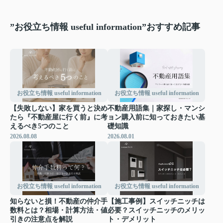
”お役立ち情報 useful information”おすすめ記事
お役立ち情報 useful information
お役立ち情報 useful information
【失敗しない】家を買うと決め
不動産用語集｜家探し・マンシ
たら『不動産屋に行く前』に考
ョン購入前に知っておきたい基
えるべき5つのこと
礎知識
2026.08.08
2026.08.01
お役立ち情報 useful information
お役立ち情報 useful information
知らないと損！不動産の仲介手
【施工事例】スイッチニッチは
数料とは？相場・計算方法・値
必要？スイッチニッチのメリッ
引きの注意点を解説
ト・デメリット