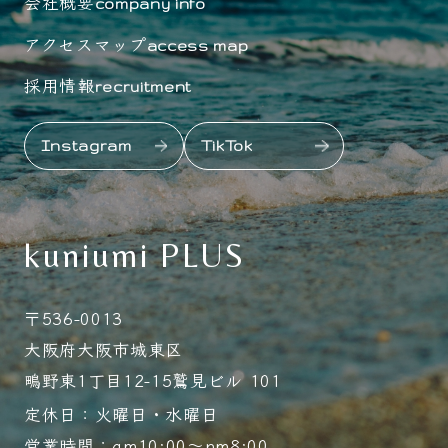
会社概要
company info
アクセスマップ
access map
採用情報
recruitment
Instagram
TikTok
kuniumi PLUS
〒536-0013
大阪府大阪市城東区
鴫野東1丁目12-15鷲見ビル 101
定休日：火曜日・水曜日
営業時間：am10:00～pm8:00