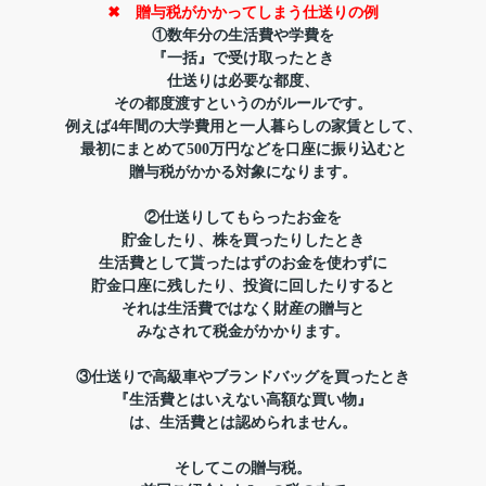
✖ 贈与税がかかってしまう仕送りの例
①数年分の生活費や学費を
『一括』で受け取ったとき
仕送りは必要な都度、
その都度渡すというのがルールです。
例えば4年間の大学費用と一人暮らしの家賃として、
最初にまとめて500万円などを口座に振り込むと
贈与税がかかる対象になります。
②仕送りしてもらったお金を
貯金したり、株を買ったりしたとき
生活費として貰ったはずのお金を使わずに
貯金口座に残したり、投資に回したりすると
それは生活費ではなく財産の贈与と
みなされて税金がかかります。
③仕送りで高級車やブランドバッグを買ったとき
『生活費とはいえない高額な買い物』
は、
生活費とは認められません。
そしてこの贈与税。