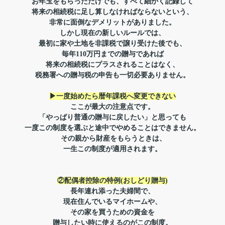
お年玉をもらっただけでも、すべて細かく記録して
将来の相続税に足し算しなければならないという、
非常に面倒なデメリットがありました。
しかし現在の新しいルールでは、
最初に家や土地を非課税で譲り受けた後でも、
毎年110万円までの贈与であれば
将来の相続税にプラスされることはなく、
税務署への贈与税の申告も一切必要ありません。
▶一度始めたら暦年課税へ変更できない
ここが最大の注意点です。
「やっぱり普通の贈与に戻したい」と思っても
一度この制度を選ぶと途中でやめることはできません。
その親から財産をもらうときは、
一生この制度が適用されます。
②配偶者控除の特例(おしどり贈与)
長年連れ添った夫婦間で、
現在住んでいるマイホームや、
その家を買うための資金を
贈与したい時に使えるのがこの制度。