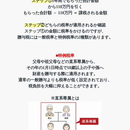
ステップ①
1年間でもらった合計金額
から110万円を引く
もらった合計額 － 110万円 ＝ 課税される金額
ステップ②
どちらの税率が適用されるか確認
ステップ①の金額に税率をかけるのですが、
贈与税には一般税率と特例税率の2種類があります。
■特例税率
父母や祖父母などの直系尊属から、
その年の1月1日時点で18歳以上の子や孫へ
財産を贈与する際に適用されます。
通常の一般贈与よりも税率が低く設定されており、
税負担を大幅に抑えることができます。
※直系尊属とは