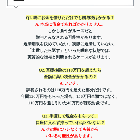
Q1. 親にお金を借りただけでも
贈与税はかかる？
A. 本当に借金であればかかりません。
しかし条件がルーズだと
贈与と
みなされる可能性があります。
返済期限を決めていない、
実際に返済していない、
「出世したら返す」といった曖昧な状態では、
実質的な贈与と判断されるケースがあります。
Q2. 基礎控除の110万円を超えたら
全額に高い税金がかかるの？
A
. いいえ。
課税されるのは110万円を
超えた部分だけです。
年間150万円をもらった場合、
150万円全額ではなく、
110万円を差し引いた
40万円が課税対象です。
Q3. 手渡しで現金をもらって、
口座に入れず持っていればバレない？
A. その時はバレなくても
後から
バレる可能性があります。