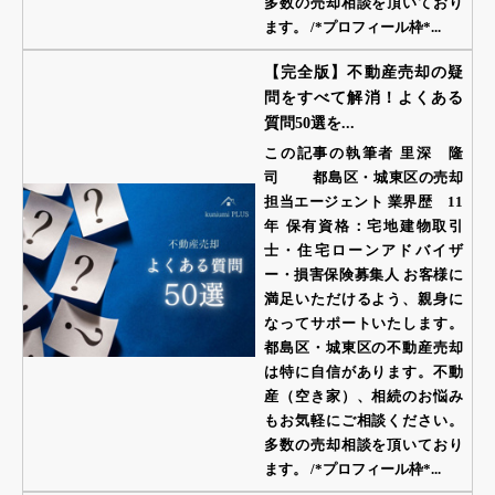
多数の売却相談を頂いており
ます。 /*プロフィール枠*...
【完全版】不動産売却の疑
問をすべて解消！よくある
質問50選を...
この記事の執筆者 里深 隆
司 都島区・城東区の売却
担当エージェント 業界歴 11
年 保有資格：宅地建物取引
士・住宅ローンアドバイザ
ー・損害保険募集人 お客様に
満足いただけるよう、親身に
なってサポートいたします。
都島区・城東区の不動産売却
は特に自信があります。不動
産（空き家）、相続のお悩み
もお気軽にご相談ください。
多数の売却相談を頂いており
ます。 /*プロフィール枠*...