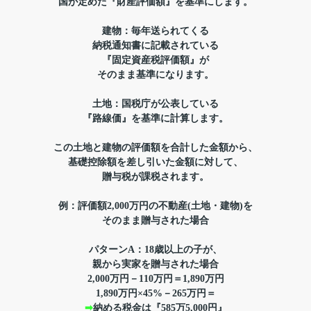
国が定めた『財産
評価額』を基準にします。
建物：毎年送られてくる
納税通知書に記載されている
『固定資産税評価額』が
そのまま基準になります。
土地：国税庁が公表している
『路線価』を
基準に計算します。
この土地と建物の評価額を合計した金額から、
基礎控除額を差し引いた金額に対して、
贈与税が課税されます。
例：評価額2,000万円の不動産
(土地・建物)を
そのまま贈与された場合
パターンA：18歳以上の子が、
親から実家を贈与された場合
2,000万円－110万円＝1,890万円
1,890万円×45%－265万円＝
➡
納める税金は『585万5,000円』