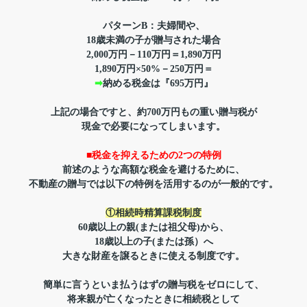
パターンB：夫婦間や、
18歳未満の子が贈与された場合
2,000万円－110万円＝1,890万円
1,890万円×50%－250万円＝
➡
納める税金は『695万円』
上記の場合ですと、約700万円もの重い贈与税が
現金で必要になってしまいます。
■税金を抑えるための2つの特例
前述のような高額な税金を避けるために、
不動産の贈与では以下の特例を活用するのが一般的です。
①相続時精算課税制度
60歳以上の親(または祖父母)から、
18歳以上の子(または孫）へ
大きな財産を譲るときに使える制度です。
簡単に言うと
いま払うはずの贈与税をゼロにして、
将来親が亡くなったときに
相続税として