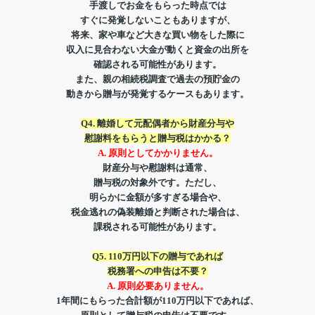
手渡しでお金をもらった時点では
すぐに発覚しないこともありますが、
将来、家や車など大きな買い物をした際に
収入に見合わない大金が動くと
資金の出所を
確認される可能性があります。
また、親の相続税調査で
過去の
預貯金の
動きから
贈与が発覚するケースもあります。
Q4. 離婚して元配偶者から財産分与や
慰謝料をもらうと贈与税はかかる？
A. 原則としてかかりません。
財産分与や慰謝料は
通常、
贈与税の対象外です。
ただし、
明らかに金額が多すぎる場合や、
税金逃れの偽装離婚と判断された場合は、
課税される可能性があります。
Q5. 110万円以下の贈与であれば
税務署への申告は不要？
A.
原則必要ありません。
1年間にもらった合計額が110万円以下であれば、