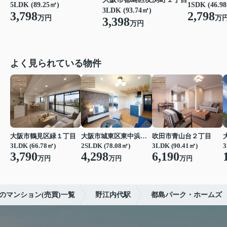
5LDK (89.25㎡)
1SDK (46.9
3LDK (93.74㎡)
3,798
2,798
万円
万
3,398
万円
よく見られている物件
大阪市鶴見区緑１丁目
大阪市城東区東中浜６丁目
吹田市青山台２丁目
3LDK (66.78㎡)
2SLDK (78.08㎡)
3LDK (90.41㎡)
3
3,790
4,298
6,190
万円
万円
万円
のマンション(売買)一覧
野江内代駅
都島パーク・ホームズ