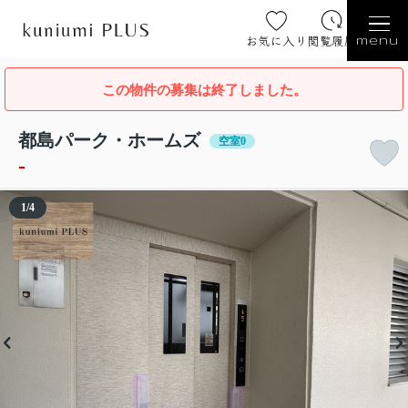
お気に入り
閲覧履歴
menu
この物件の募集は終了しました。
都島パーク・ホームズ
空室0
-
1
/
4