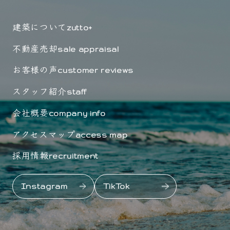
建築について
zutto+
不動産売却
sale appraisal
お客様の声
customer reviews
スタッフ紹介
staff
会社概要
company info
アクセスマップ
access map
採用情報
recruitment
Instagram
TikTok