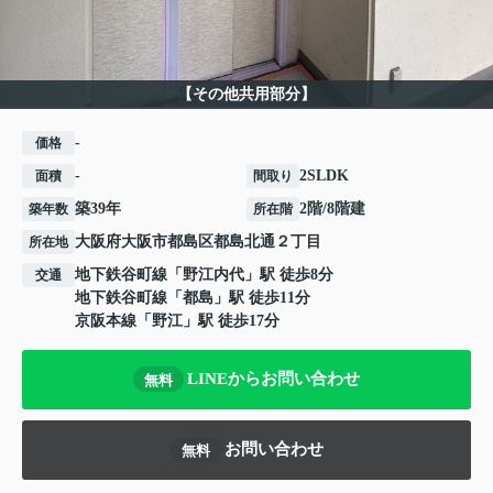
【その他共用部分】
-
価格
-
2SLDK
面積
間取り
築39年
2階/8階建
築年数
所在階
大阪府
大阪市都島区
都島北通
２丁目
所在地
地下鉄谷町線
「
野江内代
」駅 徒歩8分
交通
地下鉄谷町線
「
都島
」駅 徒歩11分
京阪本線
「
野江
」駅 徒歩17分
LINEからお問い合わせ
無料
お問い合わせ
無料