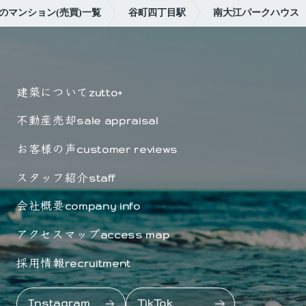
のマンション(売買)一覧
谷町四丁目駅
南大江パークハウス
建築について
zutto+
不動産売却
sale appraisal
お客様の声
customer reviews
スタッフ紹介
staff
会社概要
company info
アクセスマップ
access map
採用情報
recruitment
Instagram
TikTok