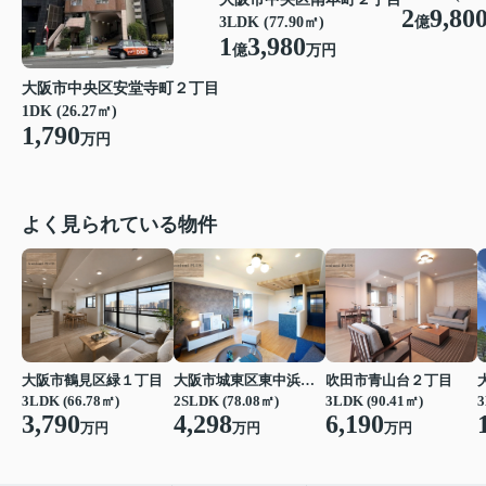
2
9,80
億
3LDK (77.90㎡)
1
3,980
億
万円
大阪市中央区安堂寺町２丁目
1DK (26.27㎡)
1,790
万円
よく見られている物件
大阪市鶴見区緑１丁目
大阪市城東区東中浜６丁目
吹田市青山台２丁目
3LDK (66.78㎡)
2SLDK (78.08㎡)
3LDK (90.41㎡)
3
3,790
4,298
6,190
万円
万円
万円