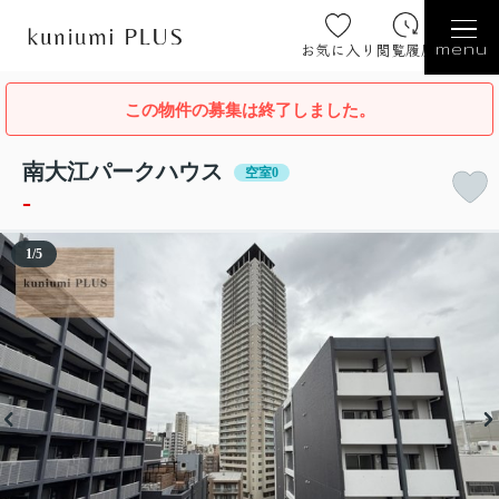
お気に入り
閲覧履歴
menu
この物件の募集は終了しました。
南大江パークハウス
空室0
-
1
/
5