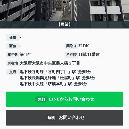
【展望】
-
価格
-
3LDK
面積
間取り
築46年
11階/11階建
築年数
所在階
大阪府
大阪市中央区
農人橋
２丁目
所在地
地下鉄谷町線
「
谷町四丁目
」駅 徒歩5分
交通
地下鉄長堀鶴見緑地
「
松屋町
」駅 徒歩8分
地下鉄中央線
「
堺筋本町
」駅 徒歩9分
LINEからお問い合わせ
無料
お問い合わせ
無料