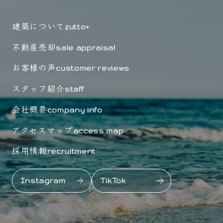
建築について
zutto+
不動産売却
sale appraisal
お客様の声
customer reviews
スタッフ紹介
staff
会社概要
company info
アクセスマップ
access map
採用情報
recruitment
Instagram
TikTok