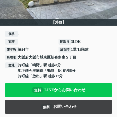
【外観】
-
価格
-
3LDK
面積
間取り
築24年
1階/15階建
築年数
所在階
大阪府
大阪市城東区
新喜多東
２丁目
所在地
片町線
「
鴫野
」駅 徒歩8分
交通
地下鉄今里筋線
「
鴫野
」駅 徒歩8分
片町線
「
放出
」駅 徒歩17分
LINEからお問い合わせ
無料
お問い合わせ
無料