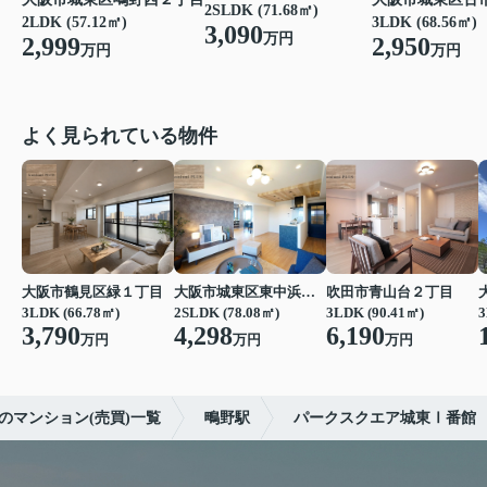
2SLDK (71.68㎡)
2LDK (57.12㎡)
3LDK (68.56㎡)
3,090
万円
2,999
2,950
万円
万円
よく見られている物件
大阪市鶴見区緑１丁目
大阪市城東区東中浜６丁目
吹田市青山台２丁目
3LDK (66.78㎡)
2SLDK (78.08㎡)
3LDK (90.41㎡)
3
3,790
4,298
6,190
万円
万円
万円
のマンション(売買)一覧
鴫野駅
パークスクエア城東Ⅰ番館