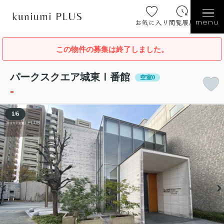
お気に入り
閲覧履歴
menu
この物件の募集は終了しました。
パークスクエア城東Ⅰ番館
空室0
-
1
/
6