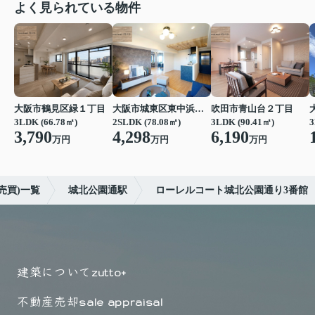
よく見られている物件
大阪市鶴見区緑１丁目
大阪市城東区東中浜６丁目
吹田市青山台２丁目
3LDK (66.78㎡)
2SLDK (78.08㎡)
3LDK (90.41㎡)
3
3,790
4,298
6,190
万円
万円
万円
売買)一覧
城北公園通駅
ローレルコート城北公園通り3番館
建築について
zutto+
不動産売却
sale appraisal