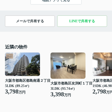
地図アプリで見る
メールで共有する
LINEで共有する
近隣の物件
大阪市都島区都島南通２丁目
大阪市都島
大阪市都島区友渕町１丁目
5LDK (89.25㎡)
1SDK (46.9
3LDK (93.74㎡)
3,798
2,798
万円
万
3,398
万円