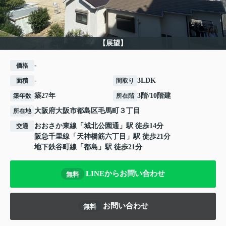
【展望】
-
価格
-
3LDK
面積
間取り
築27年
3階/10階建
築年数
所在階
大阪府
大阪市都島区
毛馬町
３丁目
所在地
おおさか東線
「
城北公園通
」駅 徒歩14分
交通
阪急千里線
「
天神橋筋六丁目
」駅 徒歩21分
地下鉄谷町線
「
都島
」駅 徒歩21分
LINEからお問い合わせ
無料
お問い合わせ
無料