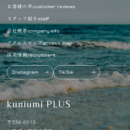
お客様の声
customer reviews
スタッフ紹介
staff
会社概要
company info
アクセスマップ
access map
採用情報
recruitment
Instagram
TikTok
kuniumi PLUS
〒536-0013