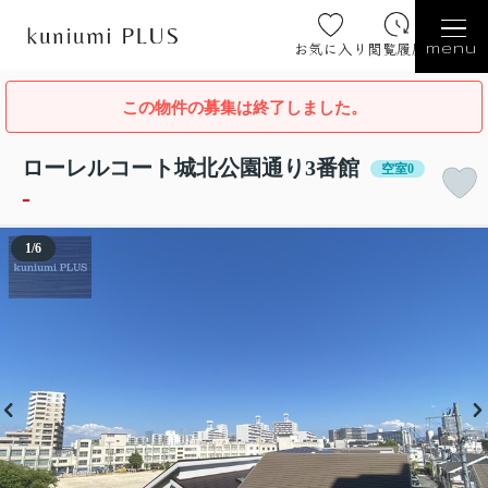
お気に入り
閲覧履歴
menu
この物件の募集は終了しました。
ローレルコート城北公園通り3番館
空室0
-
1
/
6