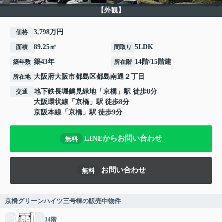
【外観】
3,798万円
価格
89.25㎡
5LDK
面積
間取り
築43年
14階/15階建
築年数
所在階
大阪府
大阪市都島区
都島南通
２丁目
所在地
地下鉄長堀鶴見緑地
「
京橋
」駅 徒歩8分
交通
大阪環状線
「
京橋
」駅 徒歩8分
京阪本線
「
京橋
」駅 徒歩9分
LINEからお問い合わせ
無料
お問い合わせ
無料
京橋グリーンハイツ三号棟の販売中物件
14階