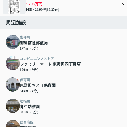
3,798万円
14階 / 26.99坪(89.25㎡)
周辺施設
郵便局
都島南通郵便局
177ｍ（3分）
コンビニエンスストア
ファミリーマート 東野田四丁目店
190ｍ（3分）
保育園
東野田ちどり保育園
315ｍ（4分）
幼稚園
育生幼稚園
331ｍ（5分）
総合病院