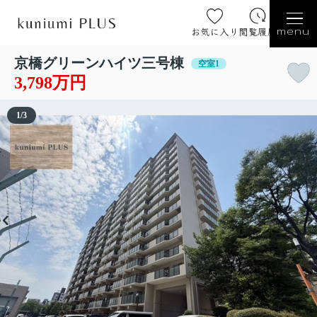
お気に入り
閲覧履歴
menu
京橋グリーンハイツ三号棟
空室1
3,798万円
1
/
3