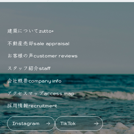
建築について
zutto+
不動産売却
sale appraisal
お客様の声
customer reviews
スタッフ紹介
staff
会社概要
company info
アクセスマップ
access map
採用情報
recruitment
Instagram
TikTok