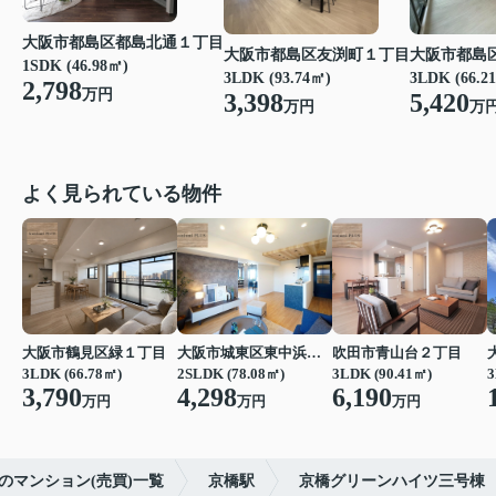
大阪市都島区都島北通１丁目
大阪市都島区友渕町１丁目
大阪市都島
1SDK (46.98㎡)
3LDK (93.74㎡)
3LDK (66.2
2,798
万円
3,398
5,420
万円
万
よく見られている物件
大阪市鶴見区緑１丁目
大阪市城東区東中浜６丁目
吹田市青山台２丁目
3LDK (66.78㎡)
2SLDK (78.08㎡)
3LDK (90.41㎡)
3
3,790
4,298
6,190
万円
万円
万円
のマンション(売買)一覧
京橋駅
京橋グリーンハイツ三号棟