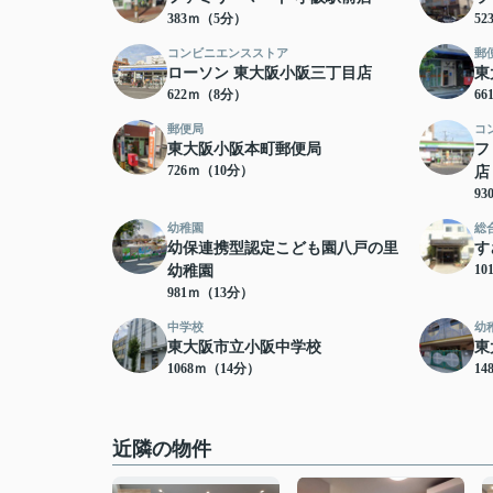
383ｍ（5分）
5
コンビニエンスストア
郵
ローソン 東大阪小阪三丁目店
東
622ｍ（8分）
6
郵便局
コ
東大阪小阪本町郵便局
フ
726ｍ（10分）
店
9
幼稚園
総
幼保連携型認定こども園八戸の里
す
10
幼稚園
981ｍ（13分）
中学校
幼
東大阪市立小阪中学校
東
1068ｍ（14分）
14
近隣の物件