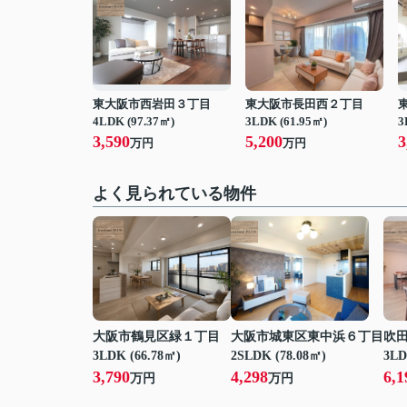
東大阪市西岩田３丁目
東大阪市長田西２丁目
4LDK (97.37㎡)
3LDK (61.95㎡)
3
3,590
5,200
3
万円
万円
よく見られている物件
大阪市鶴見区緑１丁目
大阪市城東区東中浜６丁目
吹
3LDK (66.78㎡)
2SLDK (78.08㎡)
3LD
3,790
4,298
6,1
万円
万円