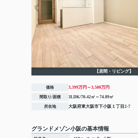
【居間・リビング】
価格
3,399万円～3,500万円
間取り/面積
3LDK/70.42㎡～74.89㎡
所在地
大阪府
東大阪市
下小阪
１丁目2-7
グランドメゾン小阪の基本情報