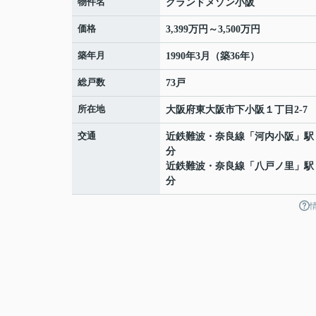
物件名
グランドメゾン小阪
価格
3,399万円～3,500万円
築年月
1990年3月（築36年）
総戸数
73戸
所在地
大阪府
東大阪市
下小阪
１丁目2-7
交通
近鉄難波・奈良線
「
河内小阪
」駅
分
近鉄難波・奈良線
「
八戸ノ里
」駅
分