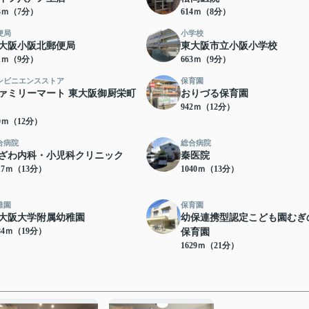
23ｍ（7分）
614ｍ（8分）
便局
小学校
大阪小阪北郵便局
東大阪市立小阪小学校
61ｍ（9分）
663ｍ（9分）
ンビニエンスストア
保育園
ァミリーマート 東大阪御厨栄町
おりづる保育園
942ｍ（12分）
30ｍ（12分）
合病院
総合病院
ざわ内科・小児科クリニック
秦医院
17ｍ（13分）
1040ｍ（13分）
稚園
保育園
大阪大学附属幼稚園
幼保連携型認定こども園むぎ
84ｍ（19分）
保育園
1629ｍ（21分）