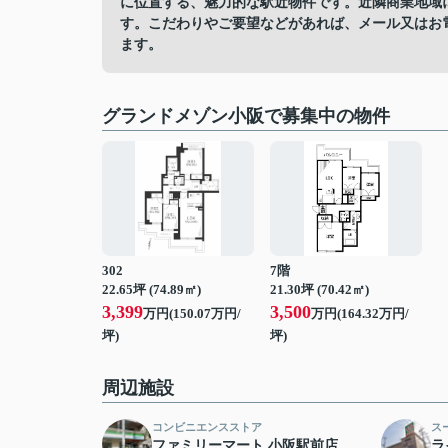
に位置する、魅力的な駅近物件です。近隣商業地域
す。こだわりやご要望などがあれば、メール又はお
ます。
グランドメゾン小阪で募集中の物件
302
7階
22.65坪 (74.89㎡)
21.30坪 (70.42㎡)
3,399
3,500
万円(150.07万円/
万円(164.32万円/
坪)
坪)
周辺施設
コンビニエンスストア
ス
ファミリーマート 小阪駅前店
ラ