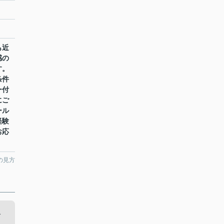
も近
感の
す。
条件
ー付
にご
ール
経験
お応
の見方
分