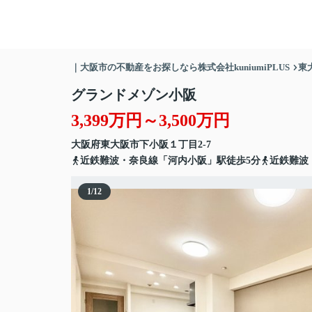
｜大阪市の不動産をお探しなら株式会社kuniumiPLUS
東
グランドメゾン小阪
3,399万円～3,500万円
大阪府
東大阪市
下小阪
１丁目2-7
近鉄難波・奈良線「河内小阪」駅徒歩5分
近鉄難波
1
/
12