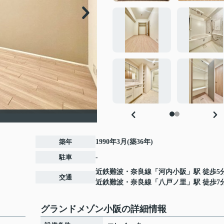
築年
1990年3月(築36年)
駐車
-
近鉄難波・奈良線
「
河内小阪
」駅 徒歩5
交通
近鉄難波・奈良線
「
八戸ノ里
」駅 徒歩7
グランドメゾン小阪の詳細情報