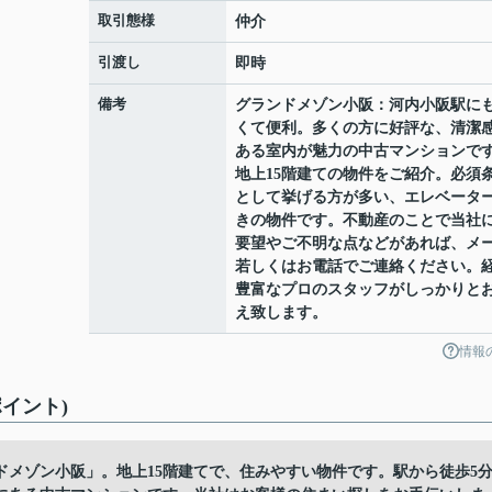
取引態様
仲介
引渡し
即時
備考
グランドメゾン小阪：河内小阪駅に
くて便利。多くの方に好評な、清潔
ある室内が魅力の中古マンションで
地上15階建ての物件をご紹介。必須
として挙げる方が多い、エレベータ
きの物件です。不動産のことで当社
要望やご不明な点などがあれば、メ
若しくはお電話でご連絡ください。
豊富なプロのスタッフがしっかりと
え致します。
情報
イント)
メゾン小阪」。地上15階建てで、住みやすい物件です。駅から徒歩5