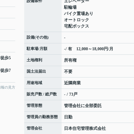
設備条件
エレベーター
駐輪場
バイク置場あり
オートロック
宅配ボックス
設備(その他)
-
駐車場/月額
-/ 有 12,000～18,000円/月
 徒歩5
土地権利
所有権
 徒歩7
国土法届出
不要
用途地域
近隣商業
情報の見方
販売戸数 / 総戸数
- / 73戸
管理形態
管理会社に全部委託
管理員の勤務形態
日勤
管理会社
日本住宅管理株式会社