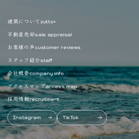
建築について
zutto+
不動産売却
sale appraisal
お客様の声
customer reviews
スタッフ紹介
staff
会社概要
company info
アクセスマップ
access map
採用情報
recruitment
Instagram
TikTok