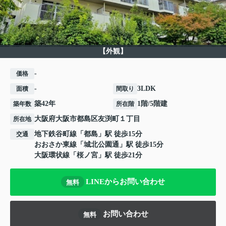
【外観】
-
価格
-
3LDK
面積
間取り
築42年
1階/5階建
築年数
所在階
大阪府
大阪市都島区
友渕町
１丁目
所在地
地下鉄谷町線
「
都島
」駅 徒歩15分
交通
おおさか東線
「
城北公園通
」駅 徒歩15分
大阪環状線
「
桜ノ宮
」駅 徒歩21分
LINEからお問い合わせ
無料
お問い合わせ
無料