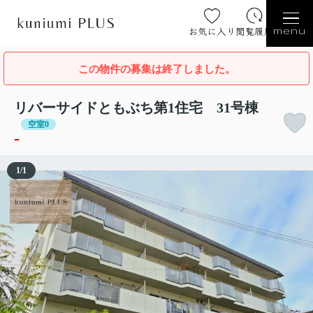
お気に入り
閲覧履歴
menu
この物件の募集は終了しました。
リバーサイドともぶち第1住宅 31号棟
空室0
-
1
/
1