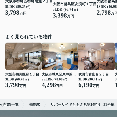
大阪市都島区都島南通２丁目
大阪市都島
大阪市都島区友渕町１丁目
5LDK (89.25㎡)
1SDK (46.9
3LDK (93.74㎡)
3,798
2,798
万円
万
3,398
万円
よく見られている物件
大阪市鶴見区緑１丁目
大阪市城東区東中浜６丁目
吹田市青山台２丁目
3LDK (66.78㎡)
2SLDK (78.08㎡)
3LDK (90.41㎡)
3
3,790
4,298
6,190
万円
万円
万円
(売買)一覧
都島駅
リバーサイドともぶち第1住宅 31号棟