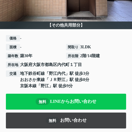
【その他共用部分】
-
価格
-
3LDK
面積
間取り
築30年
2階/14階建
築年数
所在階
大阪府
大阪市都島区
内代町
１丁目
所在地
地下鉄谷町線
「
野江内代
」駅 徒歩3分
交通
おおさか東線
「
ＪＲ野江
」駅 徒歩8分
京阪本線
「
野江
」駅 徒歩9分
LINEからお問い合わせ
無料
お問い合わせ
無料