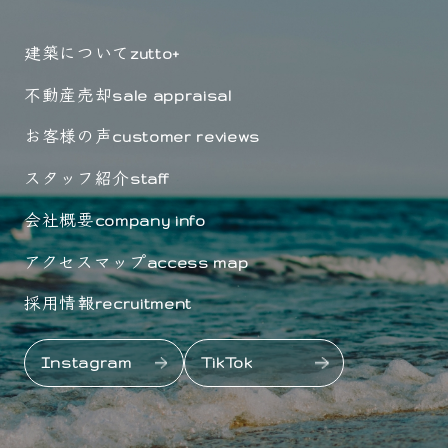
建築について
zutto+
不動産売却
sale appraisal
お客様の声
customer reviews
スタッフ紹介
staff
会社概要
company info
アクセスマップ
access map
採用情報
recruitment
Instagram
TikTok