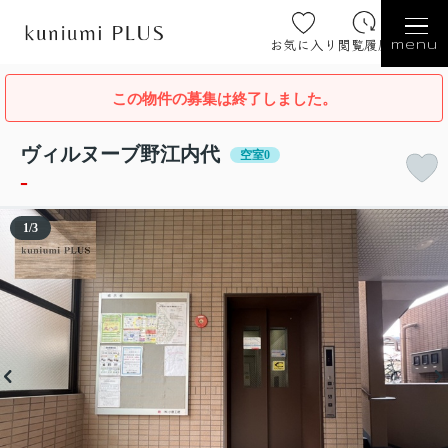
お気に入り
閲覧履歴
menu
この物件の募集は終了しました。
ヴィルヌーブ野江内代
空室0
-
1
/
3