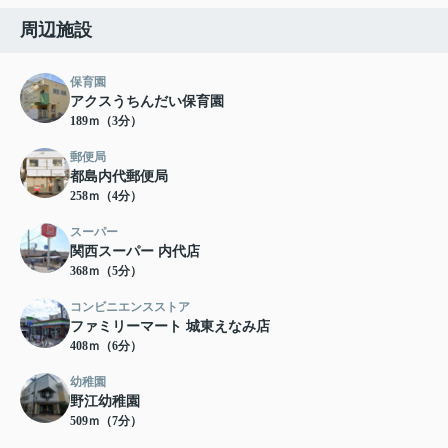
周辺施設
保育園
アクスうちんだい保育園
189ｍ（3分）
郵便局
都島内代郵便局
258ｍ（4分）
スーパー
関西スーパー 内代店
368ｍ（5分）
コンビニエンスストア
ファミリーマート 城東えなみ店
408ｍ（6分）
幼稚園
野江幼稚園
509ｍ（7分）