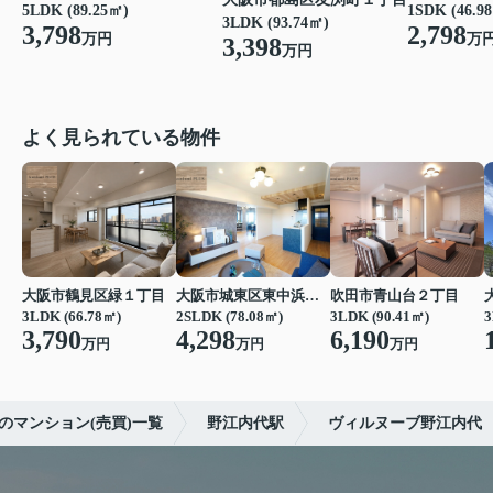
5LDK (89.25㎡)
1SDK (46.9
3LDK (93.74㎡)
3,798
2,798
万円
万
3,398
万円
よく見られている物件
大阪市鶴見区緑１丁目
大阪市城東区東中浜６丁目
吹田市青山台２丁目
3LDK (66.78㎡)
2SLDK (78.08㎡)
3LDK (90.41㎡)
3
3,790
4,298
6,190
万円
万円
万円
のマンション(売買)一覧
野江内代駅
ヴィルヌーブ野江内代