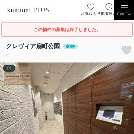
お気に入り
閲覧履歴
menu
この物件の募集は終了しました。
クレヴィア扇町公園
空室0
-
1
/
3