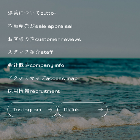
建築について
zutto+
不動産売却
sale appraisal
お客様の声
customer reviews
スタッフ紹介
staff
会社概要
company info
アクセスマップ
access map
採用情報
recruitment
Instagram
TikTok