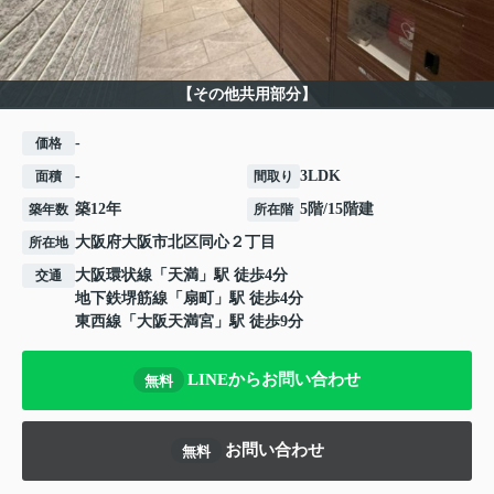
【その他共用部分】
-
価格
-
3LDK
面積
間取り
築12年
5階/15階建
築年数
所在階
大阪府
大阪市北区
同心
２丁目
所在地
大阪環状線
「
天満
」駅 徒歩4分
交通
地下鉄堺筋線
「
扇町
」駅 徒歩4分
東西線
「
大阪天満宮
」駅 徒歩9分
LINEからお問い合わせ
無料
お問い合わせ
無料