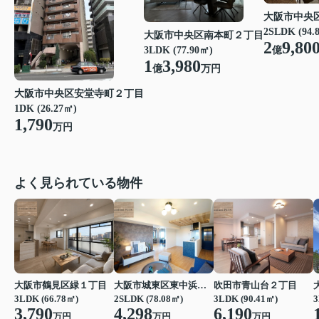
大阪市中央
2SLDK (94.
大阪市中央区南本町２丁目
2
9,80
億
3LDK (77.90㎡)
1
3,980
億
万円
大阪市中央区安堂寺町２丁目
1DK (26.27㎡)
1,790
万円
よく見られている物件
大阪市鶴見区緑１丁目
大阪市城東区東中浜６丁目
吹田市青山台２丁目
3LDK (66.78㎡)
2SLDK (78.08㎡)
3LDK (90.41㎡)
3
3,790
4,298
6,190
万円
万円
万円