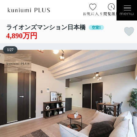
お気に入り
閲覧履歴
menu
ライオンズマンション日本橋
空室1
4,890万円
1
/
27