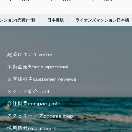
ンション(売買)一覧
日本橋駅
ライオンズマンション日本橋
建築について
zutto+
不動産売却
sale appraisal
お客様の声
customer reviews
スタッフ紹介
staff
会社概要
company info
アクセスマップ
access map
採用情報
recruitment