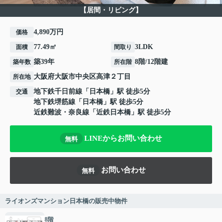
【居間・リビング】
4,890万円
価格
77.49㎡
3LDK
面積
間取り
築39年
8階/12階建
築年数
所在階
大阪府
大阪市中央区
高津
２丁目
所在地
地下鉄千日前線
「
日本橋
」駅 徒歩5分
交通
地下鉄堺筋線
「
日本橋
」駅 徒歩5分
近鉄難波・奈良線
「
近鉄日本橋
」駅 徒歩5分
LINEからお問い合わせ
無料
お問い合わせ
無料
ライオンズマンション日本橋の販売中物件
8階