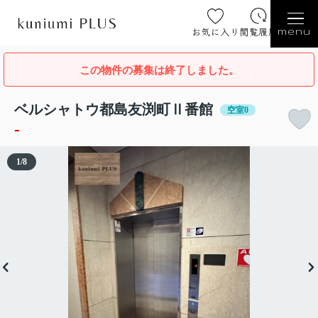
お気に入り
閲覧履歴
menu
この物件の募集は終了しました。
ベルシャトウ都島友渕町Ⅱ番館
空室0
-
1
/
8