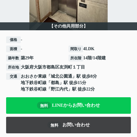
【その他共用部分】
-
価格
-
4LDK
面積
間取り
築29年
14階/14階建
築年数
所在階
大阪府
大阪市都島区
友渕町
１丁目
所在地
おおさか東線
「
城北公園通
」駅 徒歩8分
交通
地下鉄谷町線
「
都島
」駅 徒歩15分
地下鉄谷町線
「
野江内代
」駅 徒歩22分
LINEからお問い合わせ
無料
お問い合わせ
無料