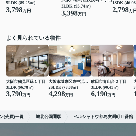
5LDK (89.25㎡)
1SDK (46.9
3LDK (93.74㎡)
3,798
2,798
万円
万
3,398
万円
よく見られている物件
大阪市鶴見区緑１丁目
大阪市城東区東中浜６丁目
吹田市青山台２丁目
3LDK (66.78㎡)
2SLDK (78.08㎡)
3LDK (90.41㎡)
3
3,790
4,298
6,190
万円
万円
万円
(売買)一覧
城北公園通駅
ベルシャトウ都島友渕町Ⅱ番館