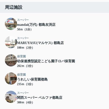
周辺施設
スーパー
mandai(万代) 都島友渕店
50ｍ（1分）
スーパー
MARUYASU(マルヤス) 都島店
100ｍ（2分）
保育園
幼保連携型認定こども園子ロバ保育園
202ｍ（3分）
保育園
うれしい保育園都島
235ｍ（3分）
スーパー
関西スーパー ベルファ都島店
300ｍ（4分）