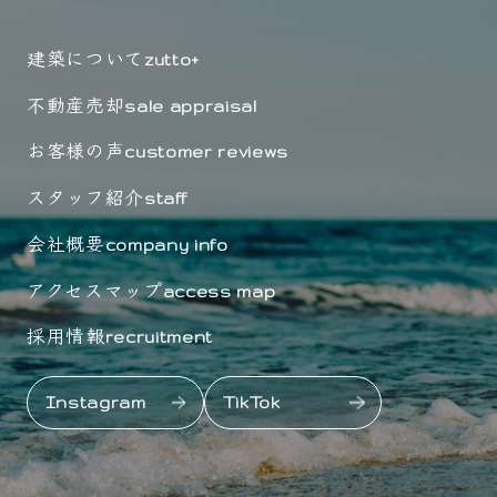
建築について
zutto+
不動産売却
sale appraisal
お客様の声
customer reviews
スタッフ紹介
staff
会社概要
company info
アクセスマップ
access map
採用情報
recruitment
Instagram
TikTok