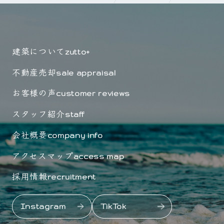
建築について
zutto+
不動産売却
sale appraisal
お客様の声
customer reviews
スタッフ紹介
staff
会社概要
company info
アクセスマップ
access map
採用情報
recruitment
Instagram
TikTok