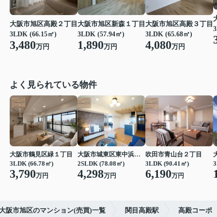
大阪市旭区高殿２丁目
大阪市旭区新森１丁目
大阪市旭区高殿３丁目
3
3LDK (66.15㎡)
3LDK (57.94㎡)
3LDK (65.68㎡)
3,480
1,890
4,080
万円
万円
万円
よく見られている物件
大阪市鶴見区緑１丁目
大阪市城東区東中浜６丁目
吹田市青山台２丁目
3LDK (66.78㎡)
2SLDK (78.08㎡)
3LDK (90.41㎡)
3
3,790
4,298
6,190
万円
万円
万円
大阪市旭区のマンション(売買)一覧
関目高殿駅
高殿コーポ