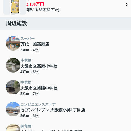
2,180万円
5階 / 18.38坪(60.77㎡)
周辺施設
スーパー
万代 旭高殿店
250ｍ（4分）
小学校
大阪市立高殿小学校
437ｍ（6分）
中学校
大阪市立旭陽中学校
523ｍ（7分）
コンビニエンスストア
セブンイレブン 大阪森小路1丁目店
595ｍ（8分）
保育園