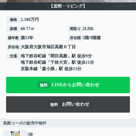
【居間・リビング】
2,180万円
価格
60.77㎡
2LDK
面積
間取り
築53年
5階/9階建
築年数
所在階
大阪府
大阪市旭区
高殿
６丁目
所在地
地下鉄谷町線
「
関目高殿
」駅 徒歩9分
交通
地下鉄谷町線
「
千林大宮
」駅 徒歩11分
京阪本線
「
森小路
」駅 徒歩13分
LINEからお問い合わせ
無料
お問い合わせ
無料
高殿コーポの販売中物件
5階