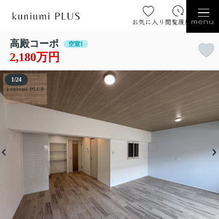
お気に入り
閲覧履歴
menu
高殿コーポ
空室1
2,180万円
1
/
24