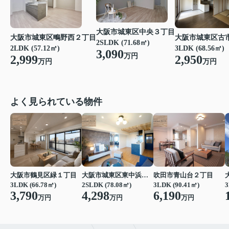
大阪市城東区中央３丁目
大阪市城東区鴫野西２丁目
大阪市城東区古
2SLDK (71.68㎡)
2LDK (57.12㎡)
3LDK (68.56㎡)
3,090
万円
2,999
2,950
万円
万円
よく見られている物件
大阪市鶴見区緑１丁目
大阪市城東区東中浜６丁目
吹田市青山台２丁目
3LDK (66.78㎡)
2SLDK (78.08㎡)
3LDK (90.41㎡)
3
3,790
4,298
6,190
万円
万円
万円