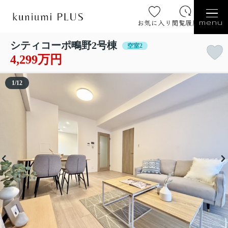
お気に入り
閲覧履歴
menu
シティコーポ鴫野2号棟
空室2
4,299万円
1
/
12