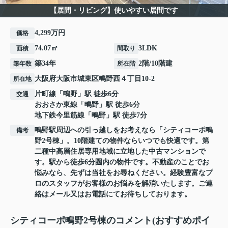
【居間・リビング】使いやすい居間です
4,299万円
価格
74.07㎡
3LDK
面積
間取り
築34年
2階/10階建
築年数
所在階
大阪府
大阪市城東区
鴫野西
４丁目10-2
所在地
片町線
「
鴫野
」駅 徒歩6分
交通
おおさか東線
「
鴫野
」駅 徒歩6分
地下鉄今里筋線
「
鴫野
」駅 徒歩7分
鴫野駅周辺への引っ越しをお考えなら「シティコーポ鴫
備考
野2号棟」。10階建ての物件ならいつでも快適です。第
二種中高層住居専用地域に立地した中古マンションで
す。駅から徒歩6分圏内の物件です。不動産のことでお
悩みなら、先ずは当社をお尋ねください。経験豊富なプ
ロのスタッフがお客様のお悩みを解消いたします。ご連
絡はメール又はお電話にてお待ちしております。
シティコーポ鴫野2号棟のコメント(おすすめポイ