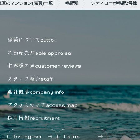
区のマンション(売買)一覧
鴫野駅
シティコーポ鴫野2号棟
建築について
zutto+
不動産売却
sale appraisal
お客様の声
customer reviews
スタッフ紹介
staff
会社概要
company info
アクセスマップ
access map
採用情報
recruitment
Instagram
TikTok