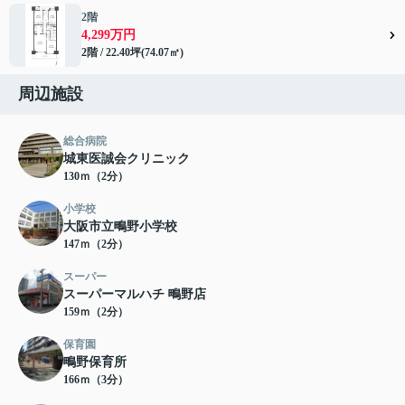
2階
4,299万円
2階 / 22.40坪(74.07㎡)
周辺施設
総合病院
城東医誠会クリニック
130ｍ（2分）
小学校
大阪市立鴫野小学校
147ｍ（2分）
スーパー
スーパーマルハチ 鴫野店
159ｍ（2分）
保育園
鴫野保育所
166ｍ（3分）