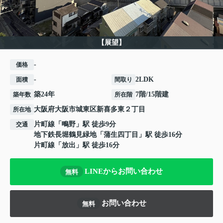
【展望】
-
価格
-
2LDK
面積
間取り
築24年
7階/15階建
築年数
所在階
大阪府
大阪市城東区
新喜多東
２丁目
所在地
片町線
「
鴫野
」駅 徒歩9分
交通
地下鉄長堀鶴見緑地
「
蒲生四丁目
」駅 徒歩16分
片町線
「
放出
」駅 徒歩16分
LINEからお問い合わせ
無料
お問い合わせ
無料