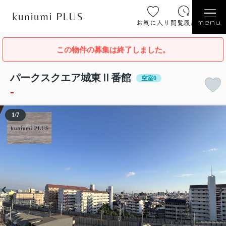
お気に入り
閲覧履歴
menu
この物件の募集は終了しました。
パークスクエア城東Ⅱ番館
空室0
-
1
/
7