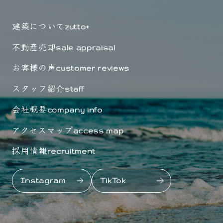
建築について
zutto+
不動産売却
sale appraisal
お客様の声
customer reviews
スタッフ紹介
staff
会社概要
company info
アクセスマップ
access map
採用情報
recruitment
Instagram
TikTok