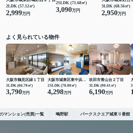
2SLDK (71.68㎡)
2LDK (57.12㎡)
3LDK (68.56㎡)
3,090
万円
2,999
2,950
万円
万円
よく見られている物件
大阪市鶴見区緑１丁目
大阪市城東区東中浜６丁目
吹田市青山台２丁目
3LDK (66.78㎡)
2SLDK (78.08㎡)
3LDK (90.41㎡)
3
3,790
4,298
6,190
万円
万円
万円
のマンション(売買)一覧
鴫野駅
パークスクエア城東Ⅱ番館