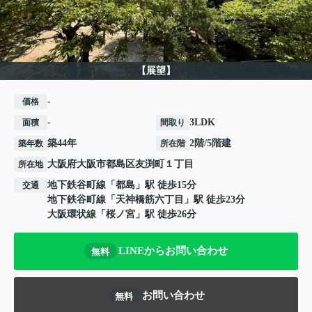
【展望】
-
価格
-
3LDK
面積
間取り
築44年
2階/5階建
築年数
所在階
大阪府
大阪市都島区
友渕町
１丁目
所在地
地下鉄谷町線
「
都島
」駅 徒歩15分
交通
地下鉄谷町線
「
天神橋筋六丁目
」駅 徒歩23分
大阪環状線
「
桜ノ宮
」駅 徒歩26分
LINEからお問い合わせ
無料
お問い合わせ
無料