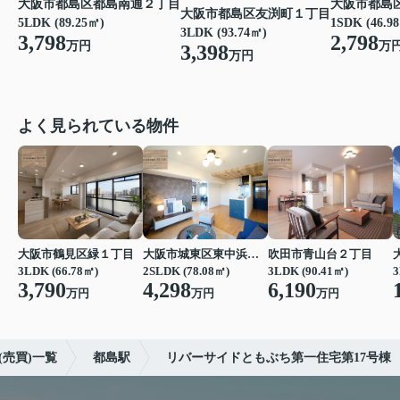
大阪市都島区都島南通２丁目
大阪市都島
大阪市都島区友渕町１丁目
5LDK (89.25㎡)
1SDK (46.9
3LDK (93.74㎡)
3,798
2,798
万円
万
3,398
万円
よく見られている物件
大阪市鶴見区緑１丁目
大阪市城東区東中浜６丁目
吹田市青山台２丁目
3LDK (66.78㎡)
2SLDK (78.08㎡)
3LDK (90.41㎡)
3
3,790
4,298
6,190
万円
万円
万円
売買)一覧
都島駅
リバーサイドともぶち第一住宅第17号棟