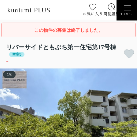
お気に入り
閲覧履歴
menu
この物件の募集は終了しました。
リバーサイドともぶち第一住宅第17号棟
空室0
-
1
/
3