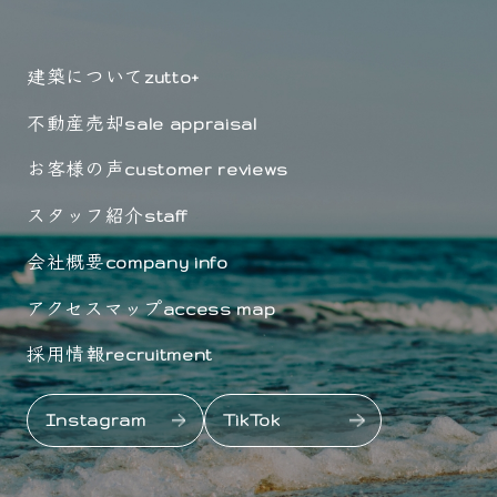
建築について
zutto+
不動産売却
sale appraisal
お客様の声
customer reviews
スタッフ紹介
staff
会社概要
company info
アクセスマップ
access map
採用情報
recruitment
Instagram
TikTok