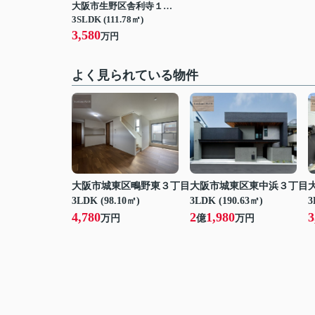
大阪市生野区舎利寺１丁目
3SLDK (111.78㎡)
3,580
万円
よく見られている物件
大阪市城東区鴫野東３丁目
大阪市城東区東中浜３丁目
3LDK (98.10㎡)
3LDK (190.63㎡)
3
4,780
2
1,980
3
万円
億
万円