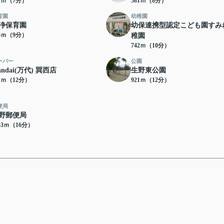
52ｍ（7分）
581ｍ（8分）
育園
幼稚園
浄保育園
幼保連携型認定こども園すみ
46ｍ（9分）
稚園
742ｍ（10分）
ーパー
公園
andai(万代) 巽西店
生野東公園
82ｍ（12分）
921ｍ（12分）
便局
野郵便局
53ｍ（16分）