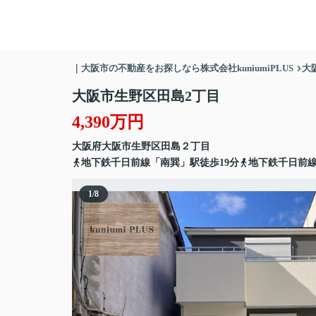
｜大阪市の不動産をお探しなら株式会社kuniumiPLUS
大
大阪市生野区田島2丁目
4,390万円
大阪府
大阪市生野区
田島
２丁目
地下鉄千日前線「南巽」駅徒歩19分
地下鉄千日前線
1
/
8