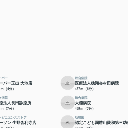
ーパー
総合病院
ーパー玉出 大池店
医療法人穂翔会村田病院
91ｍ（4分）
457ｍ（6分）
合病院
総合病院
療法人長田診療所
大楠病院
99ｍ（7分）
499ｍ（7分）
ンビニエンスストア
幼稚園
ーソン 生野舎利寺店
認定こども園勝山愛和第三幼