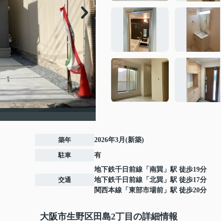
築年
2026年3月(新築)
駐車
有
地下鉄千日前線
「
南巽
」駅 徒歩19分
交通
地下鉄千日前線
「
北巽
」駅 徒歩17分
関西本線
「
東部市場前
」駅 徒歩20分
大阪市生野区田島2丁目の詳細情報