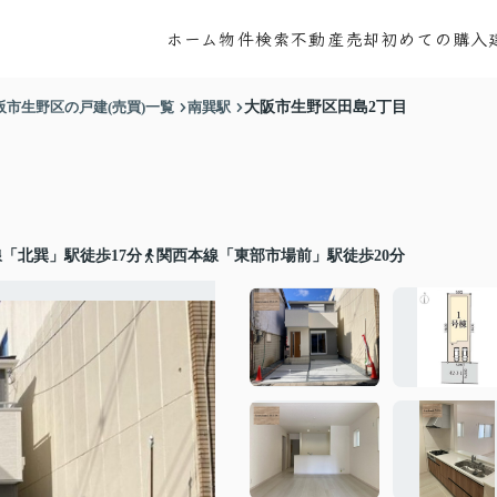
ホーム
物件検索
不動産売却
初めての購入
阪市生野区の戸建(売買)一覧
南巽駅
大阪市生野区田島2丁目
「北巽」駅徒歩17分
関西本線「東部市場前」駅徒歩20分