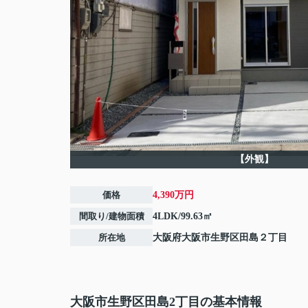
【外観】
価格
4,390万円
間取り/建物面積
4LDK/99.63㎡
所在地
大阪府
大阪市生野区
田島
２丁目
大阪市生野区田島2丁目の基本情報