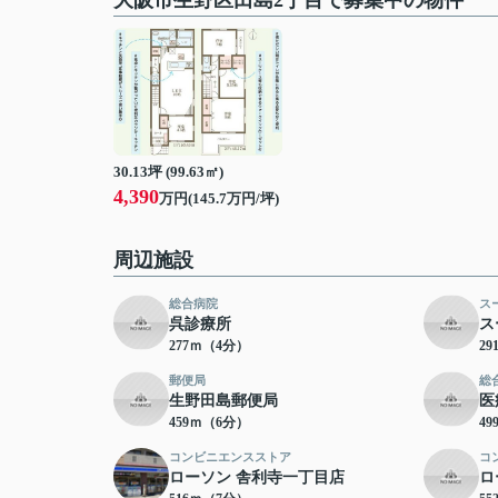
大阪市生野区田島2丁目で募集中の物件
30.13坪 (99.63㎡)
4,390
万円(145.7万円/坪)
周辺施設
総合病院
ス
呉診療所
ス
277ｍ（4分）
2
郵便局
総
生野田島郵便局
医
459ｍ（6分）
4
コンビニエンスストア
コ
ローソン 舎利寺一丁目店
ロ