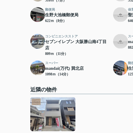
516ｍ（7分）
5
郵便局
保
生野大池橋郵便局
聖
622ｍ（8分）
6
コンビニエンスストア
ス
セブンイレブン 大阪勝山南4丁目
m
8
店
809ｍ（11分）
スーパー
郵
mandai(万代) 巽北店
生
1098ｍ（14分）
12
近隣の物件