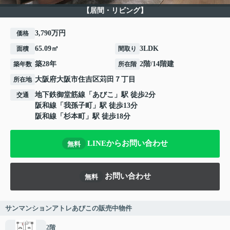
【居間・リビング】
3,790万円
価格
65.09㎡
3LDK
面積
間取り
築28年
2階/14階建
築年数
所在階
大阪府
大阪市住吉区
苅田
７丁目
所在地
地下鉄御堂筋線
「
あびこ
」駅 徒歩2分
交通
阪和線
「
我孫子町
」駅 徒歩13分
阪和線
「
杉本町
」駅 徒歩18分
LINEからお問い合わせ
無料
お問い合わせ
無料
サンマンションアトレあびこの販売中物件
2階