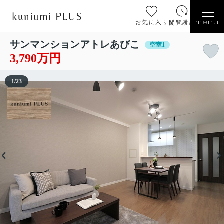
お気に入り
閲覧履歴
menu
サンマンションアトレあびこ
空室1
3,790万円
1
/
23