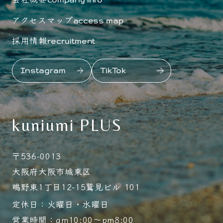
アクセスマップ
access map
採用情報
recruitment
Instagram
TikTok
kuniumi PLUS
〒536-0013
大阪府大阪市城東区
鴫野東1丁目12-15鷲見ビル 101
定休日：火曜日・水曜日
営業時間：am10:00～pm8:00