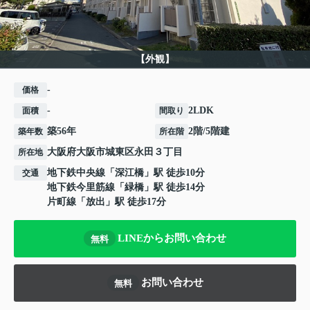
【外観】
-
価格
-
2LDK
面積
間取り
築56年
2階/5階建
築年数
所在階
大阪府
大阪市城東区
永田
３丁目
所在地
地下鉄中央線
「
深江橋
」駅 徒歩10分
交通
地下鉄今里筋線
「
緑橋
」駅 徒歩14分
片町線
「
放出
」駅 徒歩17分
LINEからお問い合わせ
無料
お問い合わせ
無料