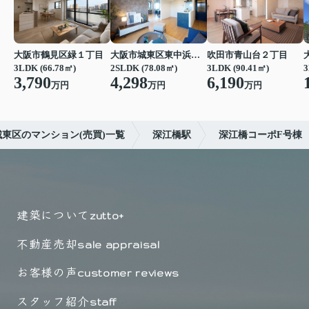
大阪市鶴見区緑１丁目
大阪市城東区東中浜６丁目
吹田市青山台２丁目
3LDK (66.78㎡)
2SLDK (78.08㎡)
3LDK (90.41㎡)
3
3,790
4,298
6,190
万円
万円
万円
東区のマンション(売買)一覧
深江橋駅
深江橋コーポF号棟
建築について
zutto+
不動産売却
sale appraisal
お客様の声
customer reviews
スタッフ紹介
staff