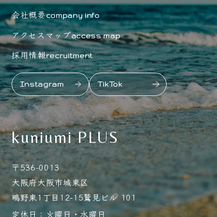
会社概要
company info
アクセスマップ
access map
採用情報
recruitment
Instagram
TikTok
kuniumi PLUS
〒536-0013
大阪府大阪市城東区
鴫野東1丁目12-15鷲見ビル 101
定休日：火曜日・水曜日