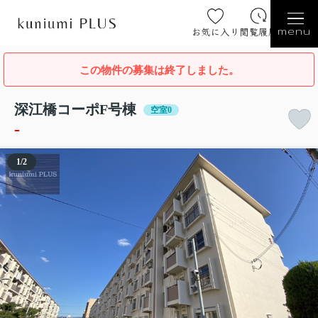
お気に入り
閲覧履歴
menu
この物件の募集は終了しました。
深江橋コーポF号棟
空室0
-
1
/
2