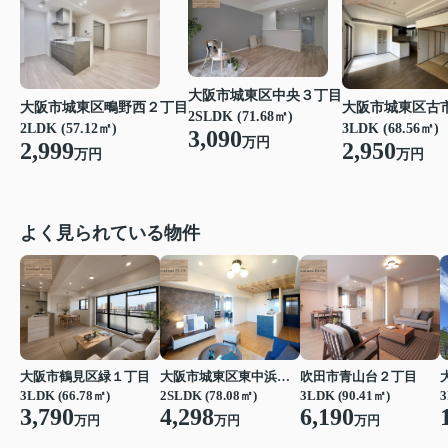
大阪市城東区中央３丁目
大阪市城東区鴫野西２丁目
大阪市城東区古
2SLDK (71.68㎡)
2LDK (57.12㎡)
3LDK (68.56㎡)
3,090
万円
2,999
2,950
万円
万円
よく見られている物件
大阪市鶴見区緑１丁目
大阪市城東区東中浜６丁目
吹田市青山台２丁目
3LDK (66.78㎡)
2SLDK (78.08㎡)
3LDK (90.41㎡)
3
3,790
4,298
6,190
万円
万円
万円