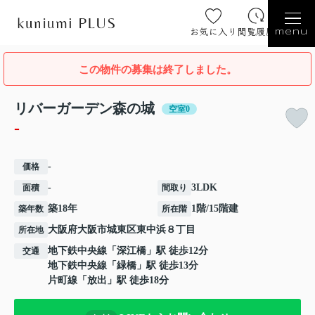
お気に入り
閲覧履歴
menu
この物件の募集は終了しました。
リバーガーデン森の城
空室0
-
-
価格
-
3LDK
面積
間取り
築18年
1階/15階建
築年数
所在階
大阪府
大阪市城東区
東中浜
８丁目
所在地
地下鉄中央線
「
深江橋
」駅 徒歩12分
交通
地下鉄中央線
「
緑橋
」駅 徒歩13分
片町線
「
放出
」駅 徒歩18分