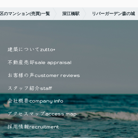
区のマンション(売買)一覧
深江橋駅
リバーガーデン森の城
建築について
zutto+
不動産売却
sale appraisal
お客様の声
customer reviews
スタッフ紹介
staff
会社概要
company info
アクセスマップ
access map
採用情報
recruitment