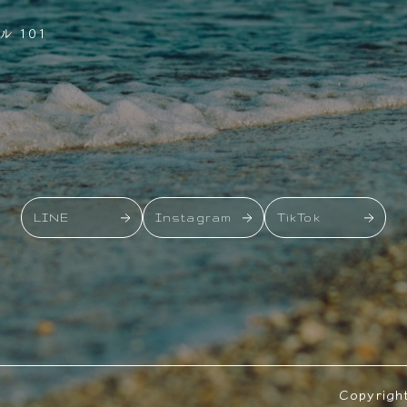
 101
LINE
Instagram
TikTok
Copyrigh