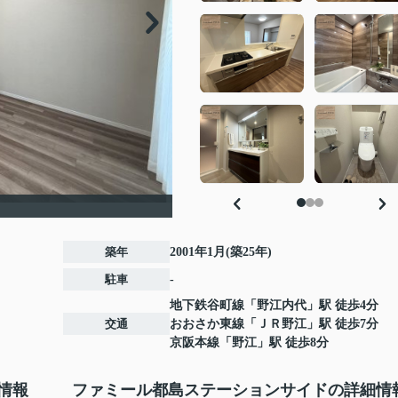
築年
2001年1月(築25年)
駐車
-
地下鉄谷町線
「
野江内代
」駅 徒歩4分
交通
おおさか東線
「
ＪＲ野江
」駅 徒歩7分
京阪本線
「
野江
」駅 徒歩8分
情報
ファミール都島ステーションサイドの詳細情