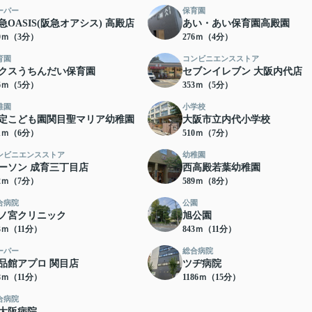
ーパー
保育園
急OASIS(阪急オアシス) 高殿店
あい・あい保育園高殿園
10ｍ（3分）
276ｍ（4分）
育園
コンビニエンスストア
クスうちんだい保育園
セブンイレブン 大阪内代店
46ｍ（5分）
353ｍ（5分）
稚園
小学校
定こども園関目聖マリア幼稚園
大阪市立内代小学校
71ｍ（6分）
510ｍ（7分）
ンビニエンスストア
幼稚園
ーソン 成育三丁目店
西高殿若葉幼稚園
32ｍ（7分）
589ｍ（8分）
合病院
公園
ノ宮クリニック
旭公園
03ｍ（11分）
843ｍ（11分）
ーパー
総合病院
品館アプロ 関目店
ツヂ病院
58ｍ（11分）
1186ｍ（15分）
合病院
大阪病院