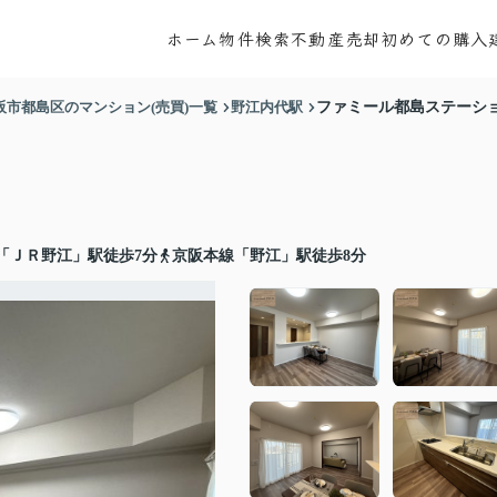
ホーム
物件検索
不動産売却
初めての購入
阪市都島区のマンション(売買)一覧
野江内代駅
ファミール都島ステーシ
「ＪＲ野江」駅徒歩7分
京阪本線「野江」駅徒歩8分