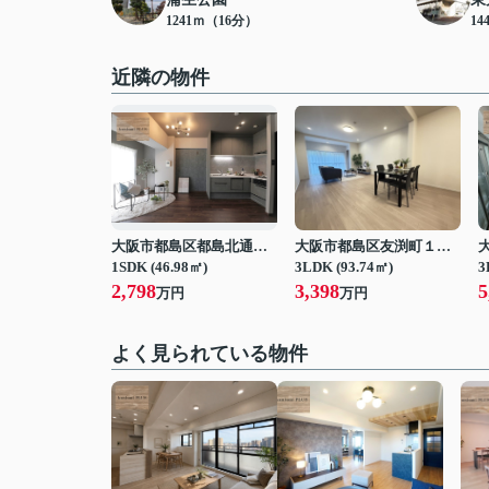
1241ｍ（16分）
14
近隣の物件
大阪市都島区都島北通１丁目
大阪市都島区友渕町１丁目
1SDK (46.98㎡)
3LDK (93.74㎡)
3
2,798
3,398
5
万円
万円
よく見られている物件