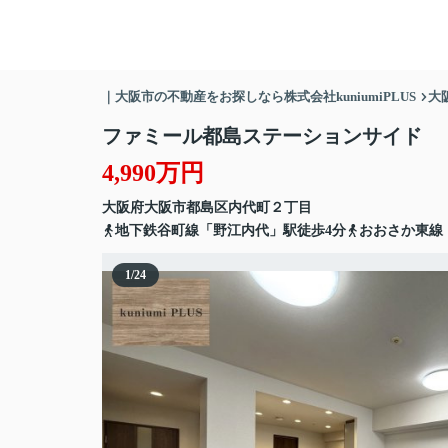
｜大阪市の不動産をお探しなら株式会社kuniumiPLUS
大
ファミール都島ステーションサイド
4,990万円
大阪府
大阪市都島区
内代町
２丁目
地下鉄谷町線「野江内代」駅徒歩4分
おおさか東線
1
/
24