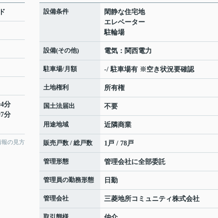
設備条件
ド
閑静な住宅地
エレベーター
駐輪場
設備(その他)
電気：関西電力
駐車場/月額
-/ 駐車場有 ※空き状況要確認
土地権利
所有権
4分
国土法届出
不要
7分
用途地域
近隣商業
情報の見方
販売戸数 / 総戸数
1戸 / 78戸
管理形態
管理会社に全部委託
管理員の勤務形態
日勤
管理会社
三菱地所コミュニティ株式会社
取引態様
仲介