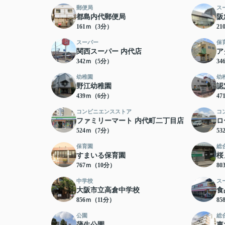
郵便局
ス
都島内代郵便局
阪
161ｍ（3分）
2
スーパー
保
関西スーパー 内代店
ア
342ｍ（5分）
3
幼稚園
幼
野江幼稚園
認
439ｍ（6分）
4
コンビニエンスストア
コ
ファミリーマート 内代町二丁目店
ロ
524ｍ（7分）
5
保育園
総
すまいる保育園
桜
767ｍ（10分）
8
中学校
ス
大阪市立高倉中学校
食
856ｍ（11分）
8
公園
総
蒲生公園
東