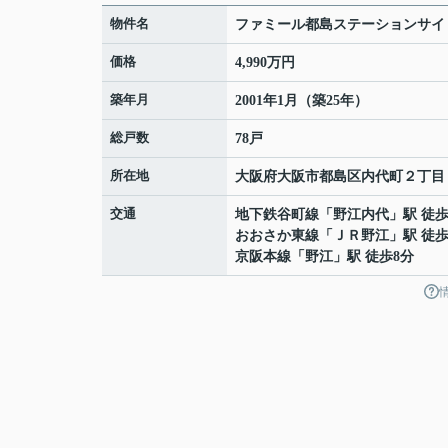
物件名
ファミール都島ステーションサイ
価格
4,990万円
築年月
2001年1月（築25年）
総戸数
78戸
所在地
大阪府
大阪市都島区
内代町
２丁目
交通
地下鉄谷町線
「
野江内代
」駅 徒歩
おおさか東線
「
ＪＲ野江
」駅 徒歩
京阪本線
「
野江
」駅 徒歩8分