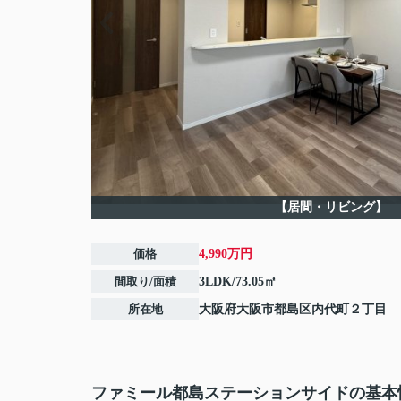
【居間・リビング】
価格
4,990万円
間取り/面積
3LDK/73.05㎡
所在地
大阪府
大阪市都島区
内代町
２丁目
ファミール都島ステーションサイドの基本