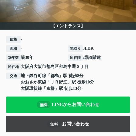
【エントランス】
-
価格
-
3LDK
面積
間取り
築30年
2階/9階建
築年数
所在階
大阪府
大阪市都島区
都島中通
３丁目
所在地
地下鉄谷町線
「
都島
」駅 徒歩8分
交通
おおさか東線
「
ＪＲ野江
」駅 徒歩10分
大阪環状線
「
京橋
」駅 徒歩13分
LINEからお問い合わせ
無料
お問い合わせ
無料