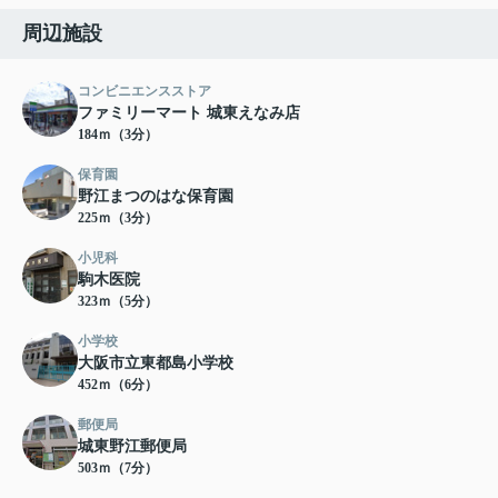
周辺施設
コンビニエンスストア
ファミリーマート 城東えなみ店
184ｍ（3分）
保育園
野江まつのはな保育園
225ｍ（3分）
小児科
駒木医院
323ｍ（5分）
小学校
大阪市立東都島小学校
452ｍ（6分）
郵便局
城東野江郵便局
503ｍ（7分）