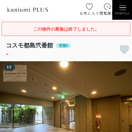
お気に入り
閲覧履歴
menu
この物件の募集は終了しました。
コスモ都島弐番館
空室0
-
1
/
3