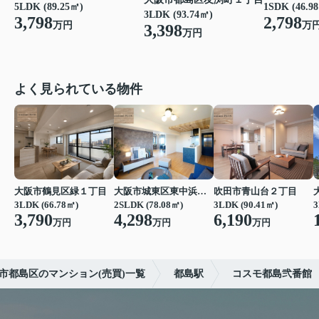
5LDK (89.25㎡)
1SDK (46.9
3LDK (93.74㎡)
3,798
2,798
万円
万
3,398
万円
よく見られている物件
大阪市鶴見区緑１丁目
大阪市城東区東中浜６丁目
吹田市青山台２丁目
3LDK (66.78㎡)
2SLDK (78.08㎡)
3LDK (90.41㎡)
3
3,790
4,298
6,190
万円
万円
万円
市都島区のマンション(売買)一覧
都島駅
コスモ都島弐番館