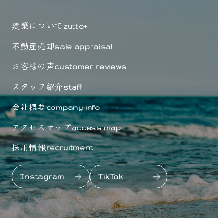
建築について
zutto+
不動産売却
sale appraisal
お客様の声
customer reviews
スタッフ紹介
staff
会社概要
company info
アクセスマップ
access map
採用情報
recruitment
Instagram
TikTok