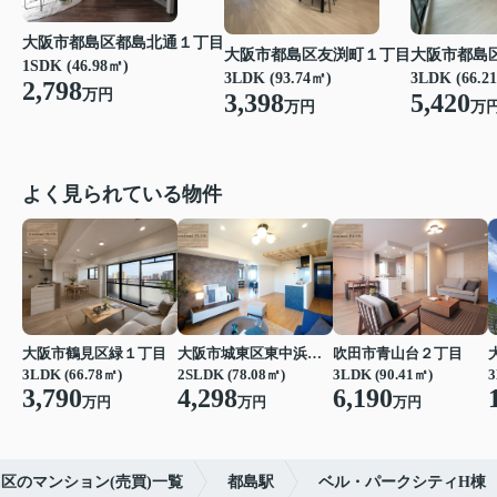
大阪市都島区都島北通１丁目
大阪市都島区友渕町１丁目
大阪市都島
1SDK (46.98㎡)
3LDK (93.74㎡)
3LDK (66.2
2,798
万円
3,398
5,420
万円
万
よく見られている物件
大阪市鶴見区緑１丁目
大阪市城東区東中浜６丁目
吹田市青山台２丁目
3LDK (66.78㎡)
2SLDK (78.08㎡)
3LDK (90.41㎡)
3
3,790
4,298
6,190
万円
万円
万円
区のマンション(売買)一覧
都島駅
ベル・パークシティH棟