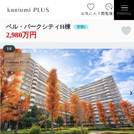
お気に入り
閲覧履歴
menu
ベル・パークシティH棟
空室1
2,980万円
1
/
4