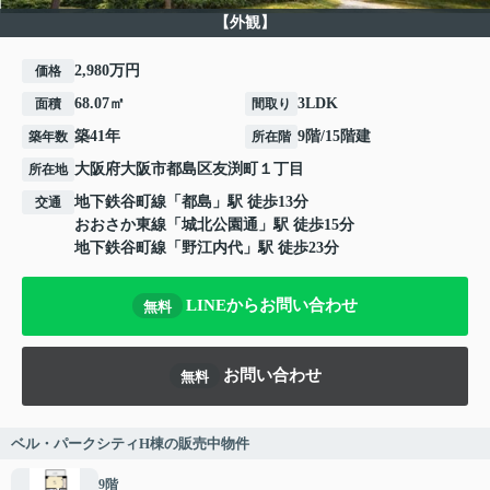
【外観】
2,980万円
価格
68.07㎡
3LDK
面積
間取り
築41年
9階/15階建
築年数
所在階
大阪府
大阪市都島区
友渕町
１丁目
所在地
地下鉄谷町線
「
都島
」駅 徒歩13分
交通
おおさか東線
「
城北公園通
」駅 徒歩15分
地下鉄谷町線
「
野江内代
」駅 徒歩23分
LINEからお問い合わせ
無料
お問い合わせ
無料
ベル・パークシティH棟の販売中物件
9階