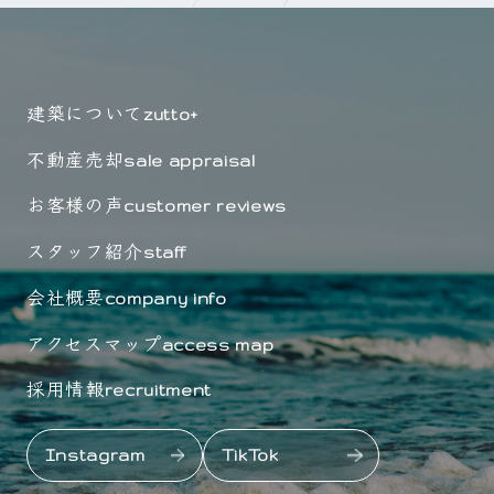
建築について
zutto+
不動産売却
sale appraisal
お客様の声
customer reviews
スタッフ紹介
staff
会社概要
company info
アクセスマップ
access map
採用情報
recruitment
Instagram
TikTok