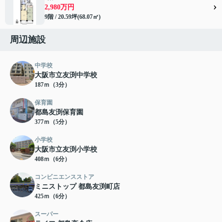
2,980万円
9階 / 20.59坪(68.07㎡)
周辺施設
中学校
大阪市立友渕中学校
187ｍ（3分）
保育園
都島友渕保育園
377ｍ（5分）
小学校
大阪市立友渕小学校
408ｍ（6分）
コンビニエンスストア
ミニストップ 都島友渕町店
425ｍ（6分）
スーパー