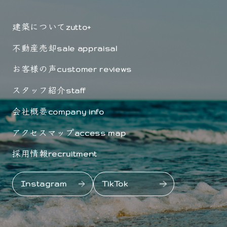
建築について
zutto+
不動産売却
sale appraisal
お客様の声
customer reviews
スタッフ紹介
staff
会社概要
company info
アクセスマップ
access map
採用情報
recruitment
Instagram
TikTok