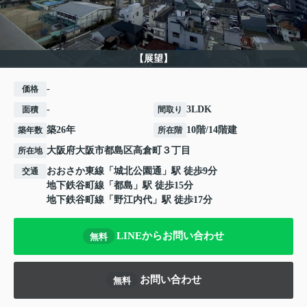
【展望】
-
価格
-
3LDK
面積
間取り
築26年
10階/14階建
築年数
所在階
大阪府
大阪市都島区
高倉町
３丁目
所在地
おおさか東線
「
城北公園通
」駅 徒歩9分
交通
地下鉄谷町線
「
都島
」駅 徒歩15分
地下鉄谷町線
「
野江内代
」駅 徒歩17分
LINEからお問い合わせ
無料
お問い合わせ
無料