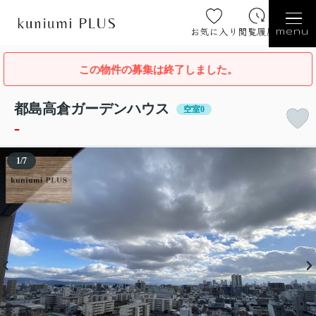
お気に入り
閲覧履歴
menu
この物件の募集は終了しました。
都島高倉ガーデンハウス
空室0
-
1
/
7