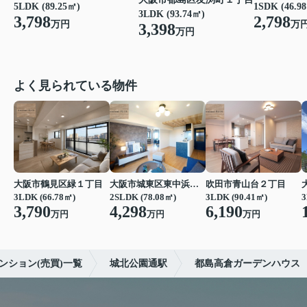
5LDK (89.25㎡)
1SDK (46.9
3LDK (93.74㎡)
3,798
2,798
万円
万
3,398
万円
よく見られている物件
大阪市鶴見区緑１丁目
大阪市城東区東中浜６丁目
吹田市青山台２丁目
3LDK (66.78㎡)
2SLDK (78.08㎡)
3LDK (90.41㎡)
3
3,790
4,298
6,190
万円
万円
万円
ンション(売買)一覧
城北公園通駅
都島高倉ガーデンハウス