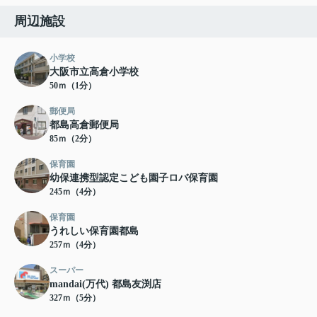
周辺施設
小学校
大阪市立高倉小学校
50ｍ（1分）
郵便局
都島高倉郵便局
85ｍ（2分）
保育園
幼保連携型認定こども園子ロバ保育園
245ｍ（4分）
保育園
うれしい保育園都島
257ｍ（4分）
スーパー
mandai(万代) 都島友渕店
327ｍ（5分）