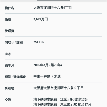
大阪市淀川区十八条2丁目
物件名
3,649万円
価格
-
管理費
2SLDK
間取り / 詳細
-
向き
2006年3月 (築20年)
築年月
中古一戸建 / 木造
種別 / 建物構造
大阪府
大阪市淀川区
十八条
２丁目
所在地
地下鉄御堂筋線
「
江坂
」駅 徒歩17分
交通
地下鉄御堂筋線
「
東三国
」駅 徒歩17分