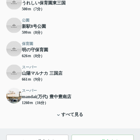
うれしい保育園東三国
500ｍ（7分）
公園
新駅8号公園
599ｍ（8分）
保育園
明の守保育園
626ｍ（8分）
スーパー
山陽マルナカ 三国店
661ｍ（9分）
スーパー
mandai(万代) 豊中豊南店
1260ｍ（16分）
すべて見る