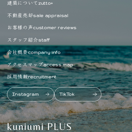
建築について
zutto+
不動産売却
sale appraisal
お客様の声
customer reviews
スタッフ紹介
staff
会社概要
company info
アクセスマップ
access map
採用情報
recruitment
Instagram
TikTok
kuniumi PLUS