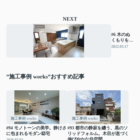
NEXT
#6 木のぬ
くもりを感
じられるお
2022.03.17
家
”施工事例 works”おすすめ記事
施工事例 works
施工事例 works
#94 モノトーンの美学。静けさ
#93 都市の静寂を纏う、黒のソ
に包まれるモダン邸宅
リッドフォルム。木目が息づく
伸びやかな住空間。
2026.07.02