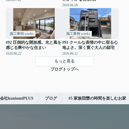
2026.06.28
施工事例 works
施工事例 works
#92 圧倒的な開放感。光と風を
#91 クールな表情の中に宿る心
感じる爽やかな住まい
地よさ。深く寛ぐ大人の邸宅
2026.06.22
2026.06.12
もっと見る
ブログトップへ
uniumiPLUS
ブログ
#5 家族団欒の時間を楽しむお家