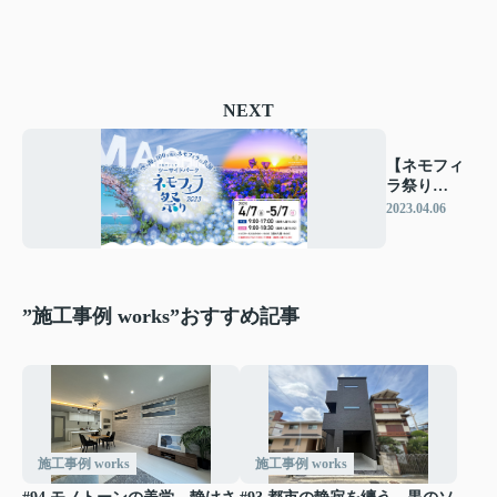
NEXT
【ネモフィ
ラ祭り
2023】開催
2023.04.06
されます♪
”施工事例 works”おすすめ記事
施工事例 works
施工事例 works