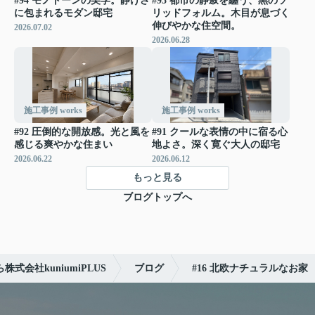
#94 モノトーンの美学。静けさ
#93 都市の静寂を纏う、黒のソ
に包まれるモダン邸宅
リッドフォルム。木目が息づく
伸びやかな住空間。
2026.07.02
2026.06.28
施工事例 works
施工事例 works
#92 圧倒的な開放感。光と風を
#91 クールな表情の中に宿る心
感じる爽やかな住まい
地よさ。深く寛ぐ大人の邸宅
2026.06.22
2026.06.12
もっと見る
ブログトップへ
会社kuniumiPLUS
ブログ
#16 北欧ナチュラルなお家