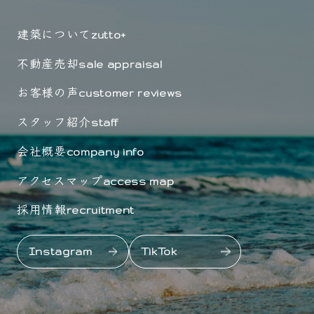
建築について
zutto+
不動産売却
sale appraisal
お客様の声
customer reviews
スタッフ紹介
staff
会社概要
company info
アクセスマップ
access map
採用情報
recruitment
Instagram
TikTok