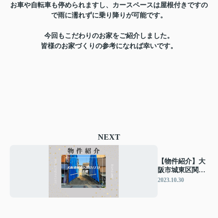
お車や自転車も停められますし、カースペースは屋根付きですの
で雨に濡れずに乗り降りが可能です。
今回もこだわりのお家をご紹介しました。
皆様のお家づくりの参考になれば幸いです。
NEXT
【物件紹介】大
阪市城東区関目
1丁目 売土地
2023.10.30
です♩