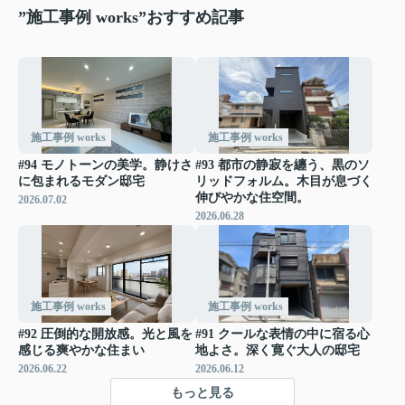
”施工事例 works”おすすめ記事
施工事例 works
施工事例 works
#94 モノトーンの美学。静けさ
#93 都市の静寂を纏う、黒のソ
に包まれるモダン邸宅
リッドフォルム。木目が息づく
伸びやかな住空間。
2026.07.02
2026.06.28
施工事例 works
施工事例 works
#92 圧倒的な開放感。光と風を
#91 クールな表情の中に宿る心
感じる爽やかな住まい
地よさ。深く寛ぐ大人の邸宅
2026.06.22
2026.06.12
もっと見る