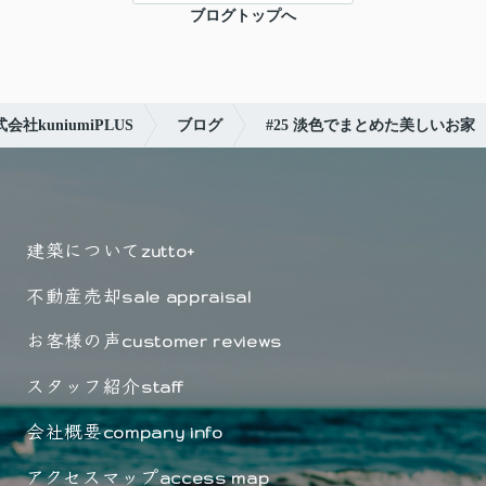
ブログトップへ
kuniumiPLUS
ブログ
#25 淡色でまとめた美しいお家
建築について
zutto+
不動産売却
sale appraisal
お客様の声
customer reviews
スタッフ紹介
staff
会社概要
company info
アクセスマップ
access map