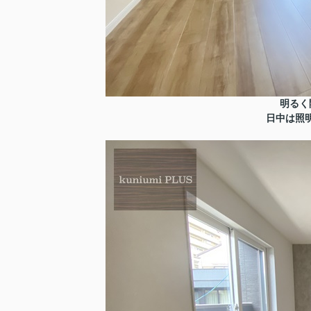
明るく
日中は照