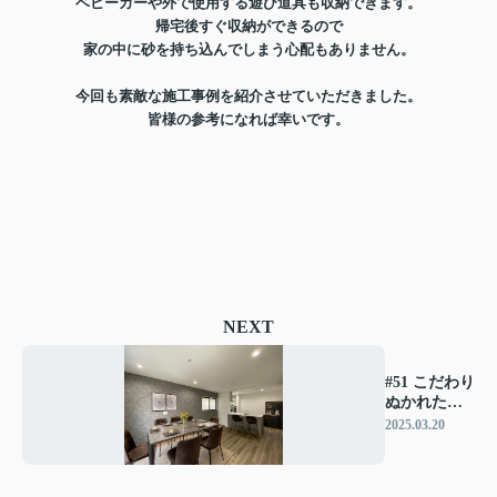
ベビーカーや外で使用する遊び道具も収納できます。
帰宅後すぐ収納ができるので
家の中に砂を持ち込んでしまう心配もありません。
今回も素敵な施工事例を紹介させていただきました。
皆様の参考になれば幸いです。
NEXT
#51 こだわり
ぬかれたハ
イセンスな
2025.03.20
お家