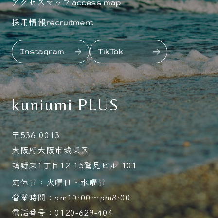
アクセスマップ
access map
採用情報
recruitment
Instagram
TikTok
kuniumi PLUS
〒536-0013
大阪府大阪市城東区
鴫野東1丁目12-15鷲見ビル 101
定休日：火曜日・水曜日
営業時間：am10:00～pm8:00
電話番号：0120-629-404