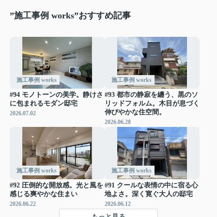
”施工事例 works”おすすめ記事
施工事例 works
施工事例 works
#94 モノトーンの美学。静けさ
#93 都市の静寂を纏う、黒のソ
に包まれるモダン邸宅
リッドフォルム。木目が息づく
伸びやかな住空間。
2026.07.02
2026.06.28
施工事例 works
施工事例 works
#92 圧倒的な開放感。光と風を
#91 クールな表情の中に宿る心
感じる爽やかな住まい
地よさ。深く寛ぐ大人の邸宅
2026.06.22
2026.06.12
もっと見る