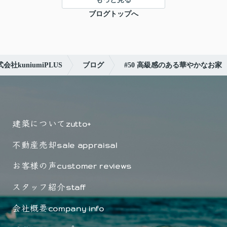
ブログトップへ
kuniumiPLUS
ブログ
#50 高級感のある華やかなお家
建築について
zutto+
不動産売却
sale appraisal
お客様の声
customer reviews
スタッフ紹介
staff
会社概要
company info