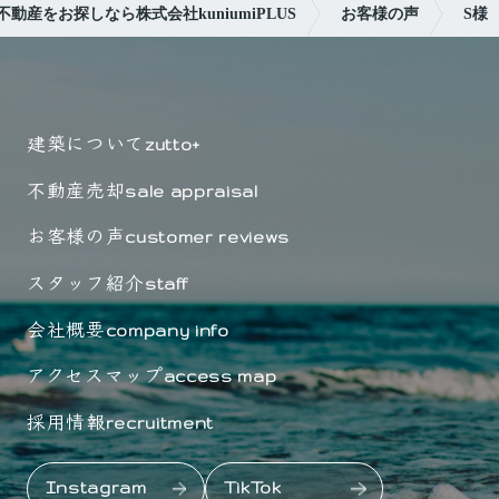
動産をお探しなら株式会社kuniumiPLUS
お客様の声
S様
建築について
zutto+
不動産売却
sale appraisal
お客様の声
customer reviews
スタッフ紹介
staff
会社概要
company info
アクセスマップ
access map
採用情報
recruitment
Instagram
TikTok