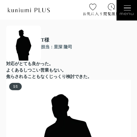
お気に入り
閲覧履歴
menu
T様
担当：里深 隆司
対応がとても良かった。
よくあるしつこい営業もない。
焦らされることもなくじっくり検討できた。
1
/
1