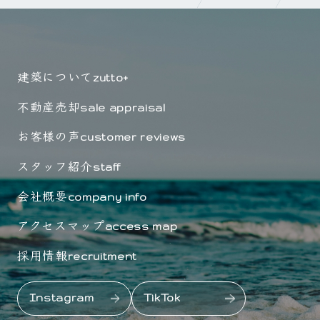
建築について
zutto+
不動産売却
sale appraisal
お客様の声
customer reviews
スタッフ紹介
staff
会社概要
company info
アクセスマップ
access map
採用情報
recruitment
Instagram
TikTok