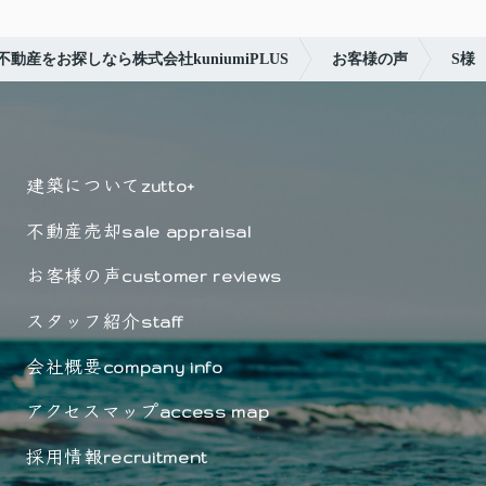
動産をお探しなら株式会社kuniumiPLUS
お客様の声
S様
建築について
zutto+
不動産売却
sale appraisal
お客様の声
customer reviews
スタッフ紹介
staff
会社概要
company info
アクセスマップ
access map
採用情報
recruitment