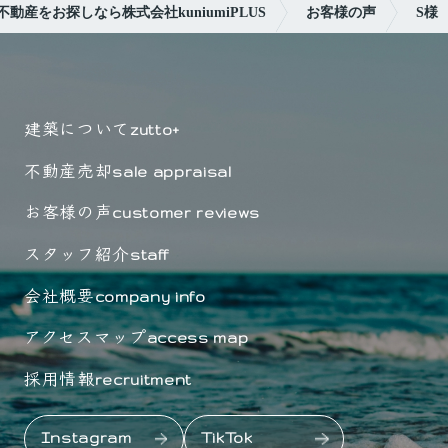
動産をお探しなら株式会社kuniumiPLUS
お客様の声
S様
建築について
zutto+
不動産売却
sale appraisal
お客様の声
customer reviews
スタッフ紹介
staff
会社概要
company info
アクセスマップ
access map
採用情報
recruitment
Instagram
TikTok