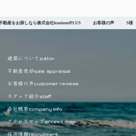
動産をお探しなら株式会社kuniumiPLUS
お客様の声
S様
建築について
zutto+
不動産売却
sale appraisal
お客様の声
customer reviews
スタッフ紹介
staff
会社概要
company info
アクセスマップ
access map
採用情報
recruitment