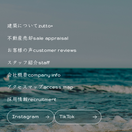
建築について
zutto+
不動産売却
sale appraisal
お客様の声
customer reviews
スタッフ紹介
staff
会社概要
company info
アクセスマップ
access map
採用情報
recruitment
Instagram
TikTok