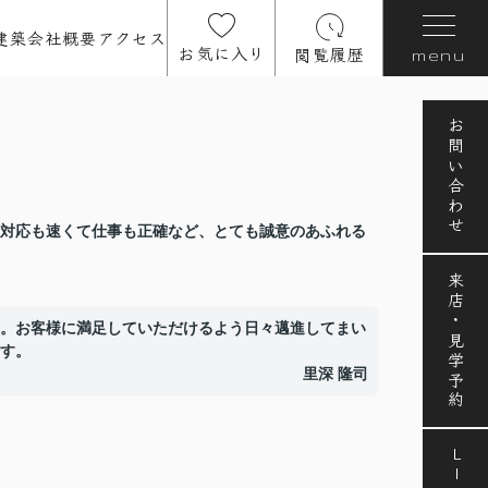
建築
会社概要
アクセス
お気に入り
閲覧履歴
menu
お問い合わせ
対応も速くて仕事も正確など、とても誠意のあふれる
来店・見学予約
。お客様に満足していただけるよう日々邁進してまい
す。
里深 隆司
LINE