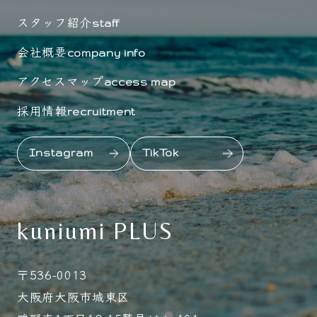
スタッフ紹介
staff
会社概要
company info
アクセスマップ
access map
採用情報
recruitment
Instagram
TikTok
kuniumi PLUS
〒536-0013
大阪府大阪市城東区