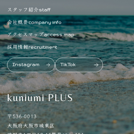
スタッフ紹介
staff
会社概要
company info
アクセスマップ
access map
採用情報
recruitment
Instagram
TikTok
kuniumi PLUS
〒536-0013
大阪府大阪市城東区