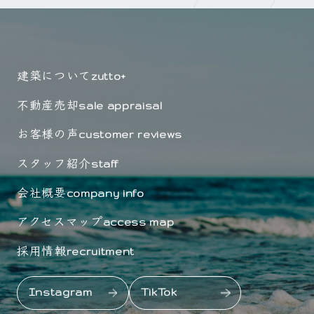
建築について
zutto+
不動産売却
sale appraisal
お客様の声
customer reviews
スタッフ紹介
staff
会社概要
company info
アクセスマップ
access map
採用情報
recruitment
Instagram
TikTok