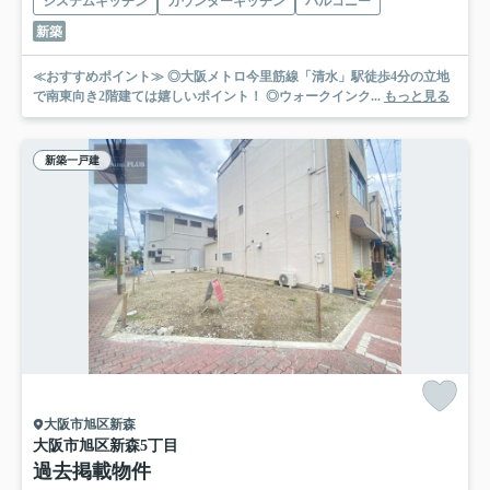
システムキッチン
カウンターキッチン
バルコニー
新築
≪おすすめポイント≫ ◎大阪メトロ今里筋線「清水」駅徒歩4分の立地
で南東向き2階建ては嬉しいポイント！ ◎ウォークインク...
もっと見る
新築一戸建
大阪市旭区新森
大阪市旭区新森5丁目
過去掲載物件