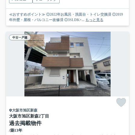
≪おすすめポイント≫ ◎2022年お風呂・洗面台・トイレ交換済 ◎2019
年外壁・屋根・バルコニー改修済 ◎3SLDK+...
もっと見る
中古一戸建
大阪市旭区新森
大阪市旭区新森2丁目
過去掲載物件
/築13年