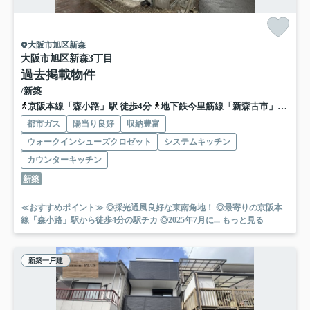
大阪市旭区新森
大阪市旭区新森3丁目
過去掲載物件
/新築
京阪本線「森小路」駅 徒歩4分
地下鉄今里筋線「新森古市」駅 徒歩9分
都市ガス
陽当り良好
収納豊富
ウォークインシューズクロゼット
システムキッチン
カウンターキッチン
新築
≪おすすめポイント≫ ◎採光通風良好な東南角地！ ◎最寄りの京阪本
線「森小路」駅から徒歩4分の駅チカ ◎2025年7月に...
もっと見る
新築一戸建