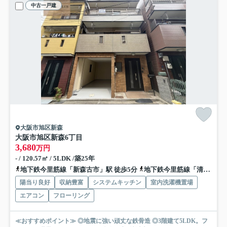
中古一戸建
大阪市旭区新森
大阪市旭区新森6丁目
3,680
万円
- / 120.57㎡ / 5LDK /築25年
地下鉄今里筋線「新森古市」駅 徒歩5分
地下鉄今里筋線「清水」駅 徒歩9分
陽当り良好
収納豊富
システムキッチン
室内洗濯機置場
エアコン
フローリング
≪おすすめポイント≫ ◎地震に強い頑丈な鉄骨造 ◎3階建て5LDK。フ