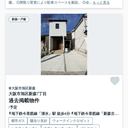
建。 ◎間取り変更により駐車スペースを新設。 ◎全...
もっと見る
新築一戸建
大阪市旭区新森
大阪市旭区新森7丁目
過去掲載物件
/予定
地下鉄今里筋線「清水」駅 徒歩4分
地下鉄今里筋線「新森古市」駅 徒歩11分
都市ガス
陽当り良好
ウォークインクロゼット