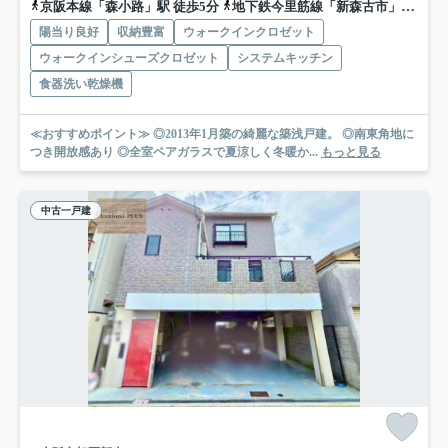
京阪本線「森小路」駅 徒歩5分
地下鉄今里筋線「新森古市」駅 徒歩9分
陽当り良好
収納豊富
ウォークインクロゼット
ウォークインシューズクロゼット
システムキッチン
食器洗い乾燥機
≪おすすめポイント≫ ◎2013年1月築の綺麗な築浅戸建。 ◎南東角地に
つき開放感あり ◎全室ペアガラスで夏涼しく冬暖か...
もっと見る
中古一戸建