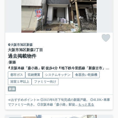
大阪市旭区新森
大阪市旭区新森2丁目
過去掲載物件
/新築
京阪本線「森小路」駅 徒歩4分
地下鉄今里筋線「新森古市」駅 徒歩8分
都市ガス
収納豊富
システムキッチン
食器洗い乾燥機
浴室１坪以上
ファミリー向け
新築
≪おすすめポイント≫ ◎2025年8月下旬完成の新築戸建。 ◎4LDK+車庫
でファミリー向き。 ◎京阪本線「森小路」駅徒...
もっと見る