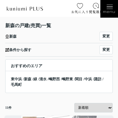
お気に入り
閲覧履歴
menu
新森の戸建(売買)一覧
変更
新森
変更
条件から探す
おすすめのエリア
東中浜
/
新森
/
緑
/
清水
/
鴫野西
/
鴫野東
/
関目
/
中浜
/
諏訪
/
毛馬町
11
件