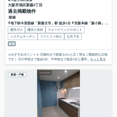
大阪市旭区新森4丁目
過去掲載物件
/新築
地下鉄今里筋線「新森古市」駅 徒歩5分
京阪本線「森小路」駅 徒歩10分
都市ガス
陽当り良好
ウォークインクロゼット
システムキッチン
ファミリー向け
公共下水
新築
≪おすすめポイント≫ ◎南向きで前道も6ｍと広く明るく開放的な立地
です！ ◎小学校まで徒歩4分、中学校まで徒歩3分と通学...
もっと見る
新築一戸建