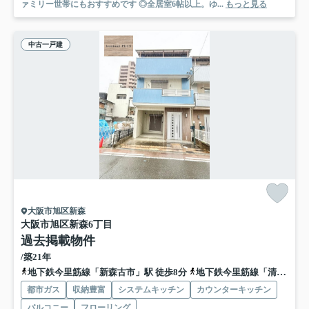
ァミリー世帯にもおすすめです ◎全居室6帖以上。ゆ...
もっと見る
中古一戸建
大阪市旭区新森
大阪市旭区新森6丁目
過去掲載物件
/築21年
地下鉄今里筋線「新森古市」駅 徒歩8分
地下鉄今里筋線「清水」駅 徒歩9分
都市ガス
収納豊富
システムキッチン
カウンターキッチン
バルコニー
フローリング