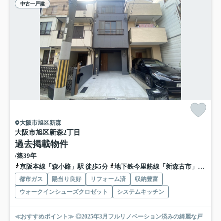
中古一戸建
大阪市旭区新森
大阪市旭区新森2丁目
過去掲載物件
/築39年
京阪本線「森小路」駅 徒歩5分
地下鉄今里筋線「新森古市」駅 徒歩9分
都市ガス
陽当り良好
リフォーム済
収納豊富
ウォークインシューズクロゼット
システムキッチン
≪おすすめポイント≫ ◎2025年3月フルリノベーション済みの綺麗な戸