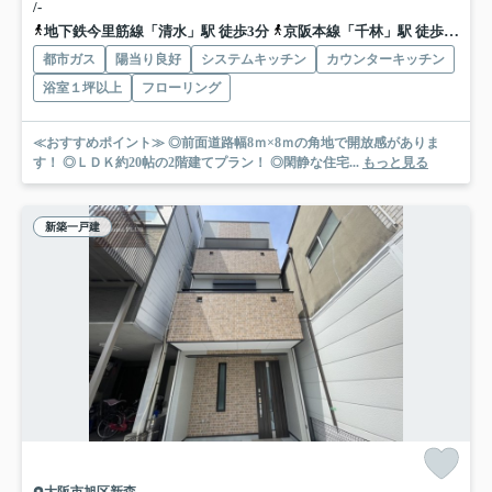
/-
地下鉄今里筋線「清水」駅 徒歩3分
京阪本線「千林」駅 徒歩9分
都市ガス
陽当り良好
システムキッチン
カウンターキッチン
浴室１坪以上
フローリング
≪おすすめポイント≫ ◎前面道路幅8ｍ×8ｍの角地で開放感がありま
す！ ◎ＬＤＫ約20帖の2階建てプラン！ ◎閑静な住宅...
もっと見る
新築一戸建
大阪市旭区新森