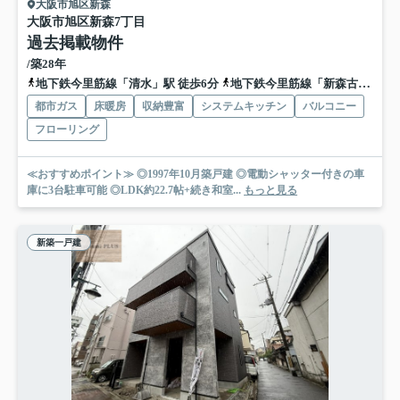
大阪市旭区新森
大阪市旭区新森7丁目
過去掲載物件
/築28年
地下鉄今里筋線「清水」駅 徒歩6分
地下鉄今里筋線「新森古市」駅 徒歩14分
都市ガス
床暖房
収納豊富
システムキッチン
バルコニー
フローリング
≪おすすめポイント≫ ◎1997年10月築戸建 ◎電動シャッター付きの車
庫に3台駐車可能 ◎LDK約22.7帖+続き和室...
もっと見る
新築一戸建