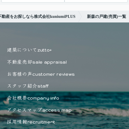
動産をお探しなら株式会社kuniumiPLUS
新森の戸建(売買)一覧
建築について
zutto+
不動産売却
sale appraisal
お客様の声
customer reviews
スタッフ紹介
staff
会社概要
company info
アクセスマップ
access map
採用情報
recruitment