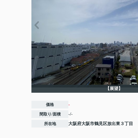
【展望】
価格
-
間取り/面積
-/-
所在地
大阪府
大阪市鶴見区
放出東
３丁目