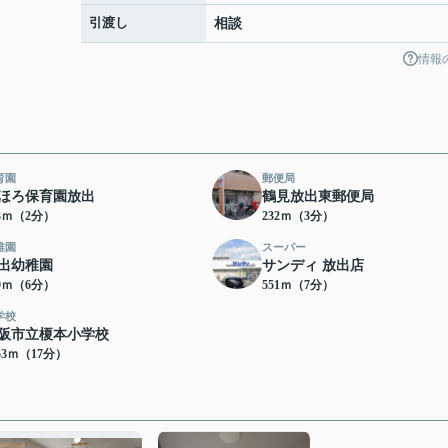
引渡し
相談
情報
育園
郵便局
ほろ保育園放出
鶴見放出東郵便局
33ｍ（2分）
232ｍ（3分）
稚園
スーパー
出幼稚園
サンディ 放出店
69ｍ（6分）
551ｍ（7分）
学校
阪市立榎本小学校
53ｍ（17分）