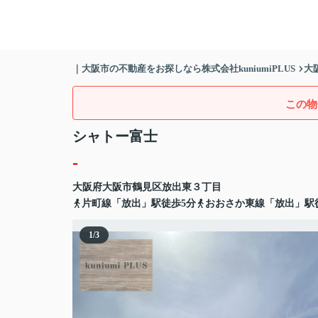
｜大阪市の不動産をお探しなら株式会社kuniumiPLUS
大
この物
シャトー富士
-
大阪府
大阪市鶴見区
放出東
３丁目
片町線「放出」駅徒歩5分
おおさか東線「放出」駅
1
/
3