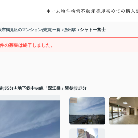
ホーム
物件検索
不動産売却
初めての購入
阪市鶴見区のマンション(売買)一覧
放出駅
シャトー富士
件の募集は終了しました。
徒歩5分
地下鉄中央線「深江橋」駅徒歩17分