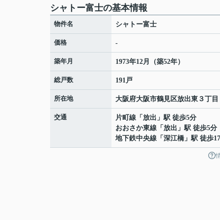
シャトー富士の基本情報
物件名
シャトー富士
価格
-
築年月
1973年12月（築52年）
総戸数
191戸
所在地
大阪府
大阪市鶴見区
放出東
３丁目
交通
片町線
「
放出
」駅 徒歩5分
おおさか東線
「
放出
」駅 徒歩5分
地下鉄中央線
「
深江橋
」駅 徒歩1