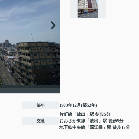
築年
1973年12月(築52年)
片町線
「
放出
」駅 徒歩5分
交通
おおさか東線
「
放出
」駅 徒歩5分
地下鉄中央線
「
深江橋
」駅 徒歩17分