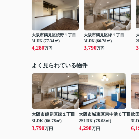
大阪市鶴見区焼野１丁目
大阪市鶴見区緑１丁目
3LDK (77.34㎡)
3LDK (66.78㎡)
2
4,280
3,790
3
万円
万円
よく見られている物件
大阪市鶴見区緑１丁目
大阪市城東区東中浜６丁目
吹
3LDK (66.78㎡)
2SLDK (78.08㎡)
3LD
3,790
4,298
6,1
万円
万円