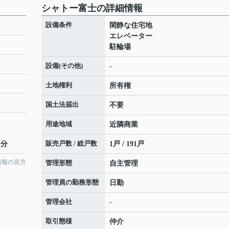
シャトー富士の詳細情報
設備条件
閑静な住宅地
エレベーター
駐輪場
設備(その他)
-
土地権利
所有権
国土法届出
不要
用途地域
近隣商業
販売戸数 / 総戸数
7分
1戸 / 191戸
情報の見方
管理形態
自主管理
管理員の勤務形態
日勤
管理会社
-
取引態様
仲介