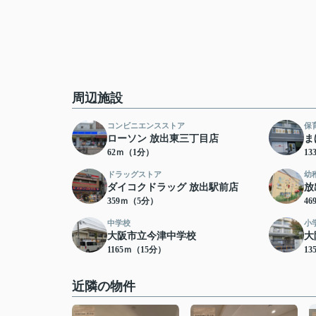
周辺施設
コンビニエンスストア
保
ローソン 放出東三丁目店
ま
62ｍ（1分）
1
ドラッグストア
幼
ダイコクドラッグ 放出駅前店
放
359ｍ（5分）
4
中学校
小
大阪市立今津中学校
大
1165ｍ（15分）
13
近隣の物件