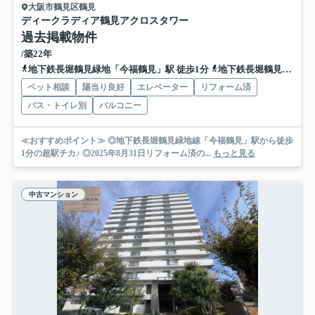
大阪市鶴見区鶴見
ディークラディア鶴見アクロスタワー
過去掲載物件
/築22年
地下鉄長堀鶴見緑地「今福鶴見」駅 徒歩1分
地下鉄長堀鶴見緑地「横堤」駅 徒歩16分
ペット相談
陽当り良好
エレベーター
リフォーム済
バス・トイレ別
バルコニー
≪おすすめポイント≫ ◎地下鉄長堀鶴見緑地線「今福鶴見」駅から徒歩
1分の超駅チカ♪ ◎2025年8月31日リフォーム済の...
もっと見る
中古マンション