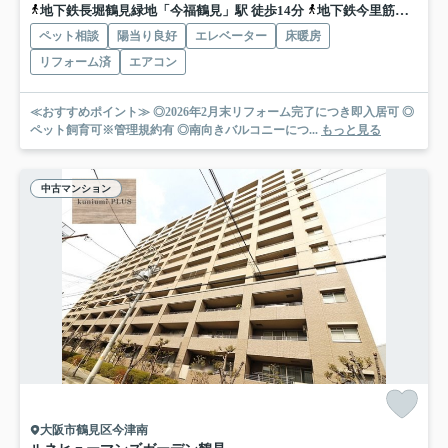
地下鉄長堀鶴見緑地「今福鶴見」駅 徒歩14分
地下鉄今里筋線「新森古市」駅 徒歩17分
ペット相談
陽当り良好
エレベーター
床暖房
リフォーム済
エアコン
≪おすすめポイント≫ ◎2026年2月末リフォーム完了につき即入居可 ◎
ペット飼育可※管理規約有 ◎南向きバルコニーにつ...
もっと見る
中古マンション
大阪市鶴見区今津南