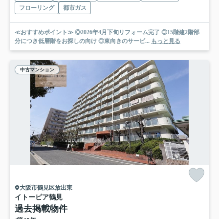
フローリング
都市ガス
≪おすすめポイント≫ ◎2026年4月下旬リフォーム完了 ◎15階建2階部
分につき低層階をお探しの向け ◎東向きのサービ...
もっと見る
中古マンション
大阪市鶴見区放出東
イトーピア鶴見
過去掲載物件