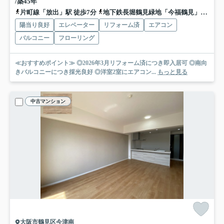
/築45年
片町線「放出」駅 徒歩7分
地下鉄長堀鶴見緑地「今福鶴見」駅 徒歩17分
陽当り良好
エレベーター
リフォーム済
エアコン
バルコニー
フローリング
≪おすすめポイント≫ ◎2026年3月リフォーム済につき即入居可 ◎南向
きバルコニーにつき採光良好 ◎洋室2室にエアコン...
もっと見る
中古マンション
大阪市鶴見区今津南