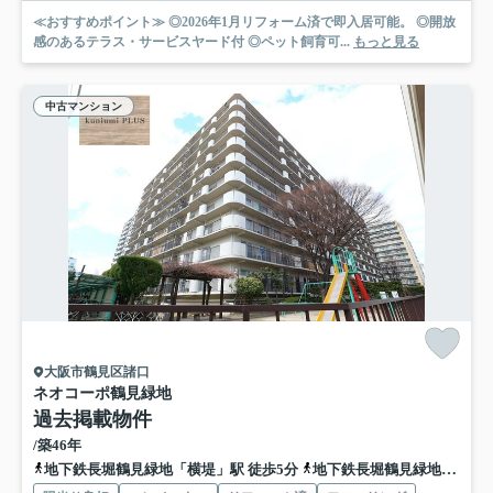
≪おすすめポイント≫ ◎2026年1月リフォーム済で即入居可能。 ◎開放
感のあるテラス・サービスヤード付 ◎ペット飼育可...
もっと見る
中古マンション
大阪市鶴見区諸口
ネオコーポ鶴見緑地
過去掲載物件
/築46年
地下鉄長堀鶴見緑地「横堤」駅 徒歩5分
地下鉄長堀鶴見緑地「鶴見緑地」駅 徒歩14分