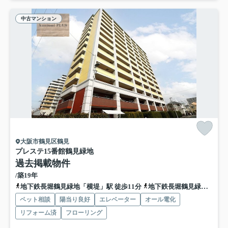
中古マンション
大阪市鶴見区鶴見
プレステ15番館鶴見緑地
過去掲載物件
/築19年
地下鉄長堀鶴見緑地「横堤」駅 徒歩11分
地下鉄長堀鶴見緑地「今福鶴見」駅 徒歩15分
ペット相談
陽当り良好
エレベーター
オール電化
リフォーム済
フローリング