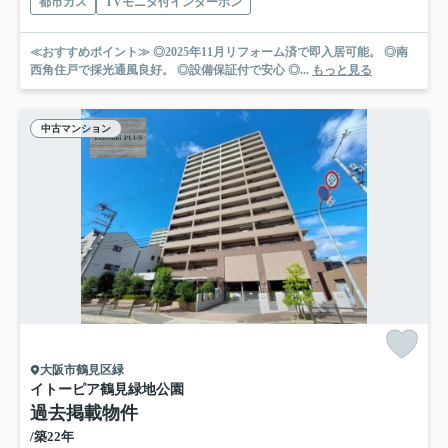
都市ガス
TVモニタ付インターホン
≪おすすめポイント≫ ◎2025年11月リフォーム済で即入居可能。 ◎南
西角住戸で採光通風良好。 ◎設備保証付で安心 ◎...
もっと見る
中古マンション
大阪市鶴見区緑
イトーピア鶴見緑地公園
過去掲載物件
/築22年