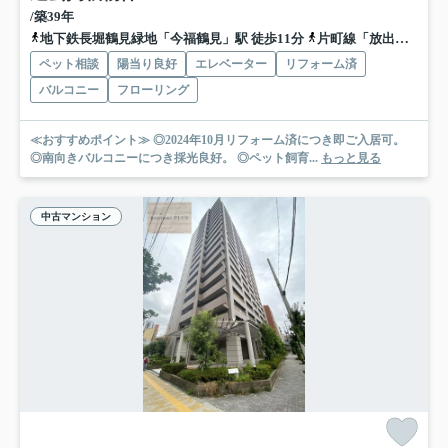
/築39年
地下鉄長堀鶴見緑地「今福鶴見」駅 徒歩11分
片町線「放出」駅 徒歩16分
ペット相談
陽当り良好
エレベーター
リフォーム済
バルコニー
フローリング
≪おすすめポイント≫ ◎2024年10月リフォーム済につき即ご入居可。
◎南向きバルコニーにつき採光良好。 ◎ペット飼育...
もっと見る
中古マンション