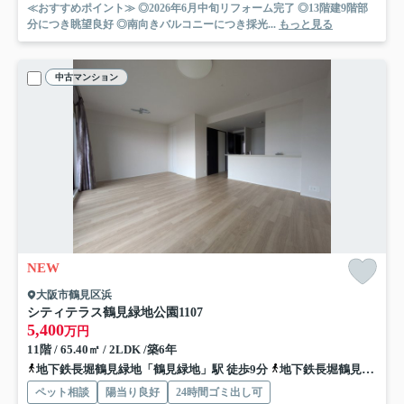
≪おすすめポイント≫ ◎2026年6月中旬リフォーム完了 ◎13階建9階部
分につき眺望良好 ◎南向きバルコニーにつき採光...
もっと見る
中古マンション
NEW
大阪市鶴見区浜
シティテラス鶴見緑地公園
1107
5,400
万円
11階 / 65.40㎡ / 2LDK /築6年
地下鉄長堀鶴見緑地「鶴見緑地」駅 徒歩9分
地下鉄長堀鶴見緑地「横堤」駅 徒歩13分
ペット相談
陽当り良好
24時間ゴミ出し可