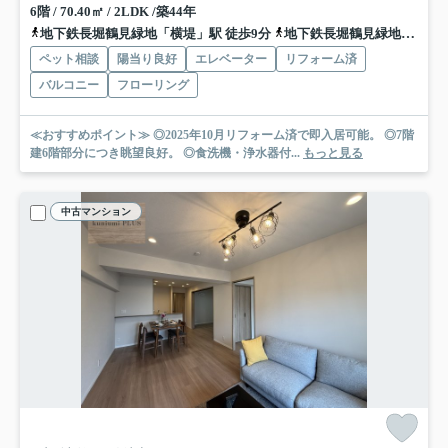
6階 / 70.40㎡ / 2LDK /築44年
地下鉄長堀鶴見緑地「横堤」駅 徒歩9分
地下鉄長堀鶴見緑地「鶴見緑地」駅 徒歩11分
ペット相談
陽当り良好
エレベーター
リフォーム済
バルコニー
フローリング
≪おすすめポイント≫ ◎2025年10月リフォーム済で即入居可能。 ◎7階
建6階部分につき眺望良好。 ◎食洗機・浄水器付...
もっと見る
中古マンション