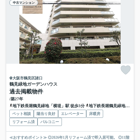
中古マンション
大阪市鶴見区諸口
鶴見緑地ガーデンハウス
過去掲載物件
/築27年
地下鉄長堀鶴見緑地「横堤」駅 徒歩3分
地下鉄長堀鶴見緑地「鶴見緑地」駅 徒歩14分
ペット相談
陽当り良好
エレベーター
床暖房
リフォーム済
バルコニー
≪おすすめポイント≫ ◎2026年1月リフォーム済で即入居可能。 ◎11階