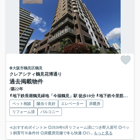
大阪市鶴見区鶴見
クレアシティ鶴見花博通り
過去掲載物件
/築22年
地下鉄長堀鶴見緑地「今福鶴見」駅 徒歩10分
地下鉄今里筋線「新森古市」駅 徒歩15分
ペット相談
陽当り良好
エレベーター
床暖房
リフォーム済
バルコニー
≪おすすめポイント≫ ◎2026年4月リフォーム済につき即入居可 ◎ペッ
ト飼育可※条件付 ◎床暖房完備で冬も快適 ◎15...
もっと見る