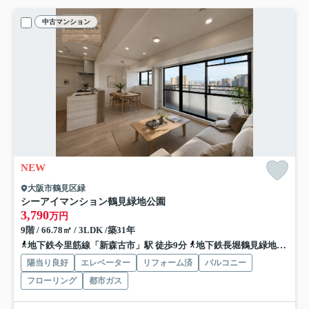
中古マンション
NEW
大阪市鶴見区緑
シーアイマンション鶴見緑地公園
3,790
万円
9階 / 66.78㎡ / 3LDK /築31年
地下鉄今里筋線「新森古市」駅 徒歩9分
地下鉄長堀鶴見緑地「今福鶴見」駅 徒歩15分
陽当り良好
エレベーター
リフォーム済
バルコニー
フローリング
都市ガス