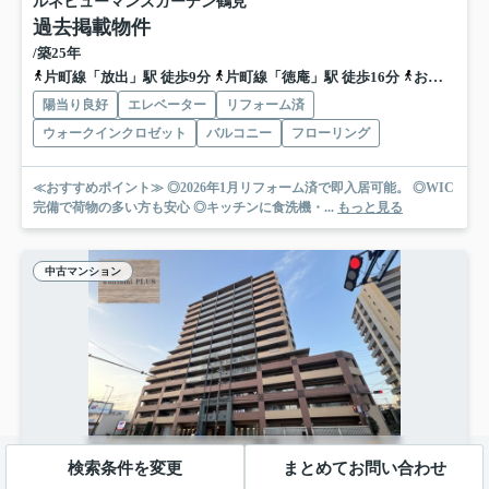
ルネヒューマンズガーデン鶴見
過去掲載物件
/築25年
片町線「放出」駅 徒歩9分
片町線「徳庵」駅 徒歩16分
おおさか東線「高井田中央」駅 徒歩23分
陽当り良好
エレベーター
リフォーム済
ウォークインクロゼット
バルコニー
フローリング
≪おすすめポイント≫ ◎2026年1月リフォーム済で即入居可能。 ◎WIC
完備で荷物の多い方も安心 ◎キッチンに食洗機・...
もっと見る
中古マンション
検索条件を変更
まとめてお問い合わせ