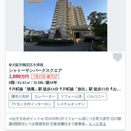
大阪市鶴見区今津南
シャトーサンパークスクエア
2,880
万円
7月27日 値下げ
8階 / 62.65㎡ / 3LDK /築39年
片町線「徳庵」駅 徒歩14分
片町線「放出」駅 徒歩15分
おおさか東線「高井田中央」駅 徒歩24分
陽当り良好
エレベーター
リフォーム済
バルコニー
TVモニタ付インターホン
システムキッチン
≪おすすめポイント≫ ◎2026年2月リフォーム済につき即入居可 ◎15階
建8階部分につき眺望良好 ◎食洗機付きで家事楽...
もっと見る