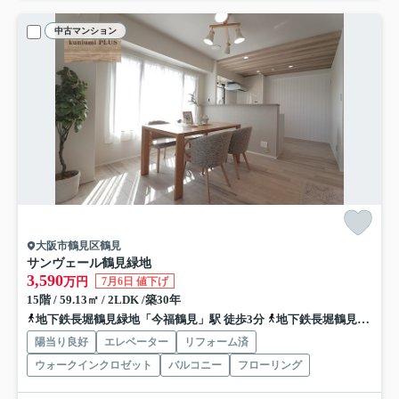
中古マンション
大阪市鶴見区鶴見
サンヴェール鶴見緑地
3,590
万円
7月6日 値下げ
15階 / 59.13㎡ / 2LDK /築30年
地下鉄長堀鶴見緑地「今福鶴見」駅 徒歩3分
地下鉄長堀鶴見緑地「横堤」駅 徒歩18分
陽当り良好
エレベーター
リフォーム済
ウォークインクロゼット
バルコニー
フローリング