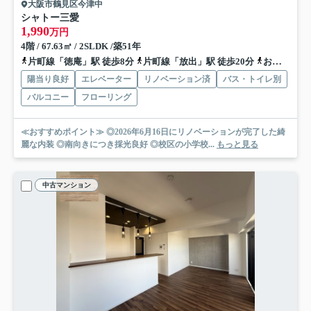
大阪市鶴見区今津中
シャトー三愛
1,990
万円
4階 / 67.63㎡ / 2SLDK /築51年
片町線「徳庵」駅 徒歩8分
片町線「放出」駅 徒歩20分
おおさか東線「放出」駅 徒歩20分
陽当り良好
エレベーター
リノベーション済
バス・トイレ別
バルコニー
フローリング
≪おすすめポイント≫ ◎2026年6月16日にリノベーションが完了した綺
麗な内装 ◎南向きにつき採光良好 ◎校区の小学校...
もっと見る
中古マンション