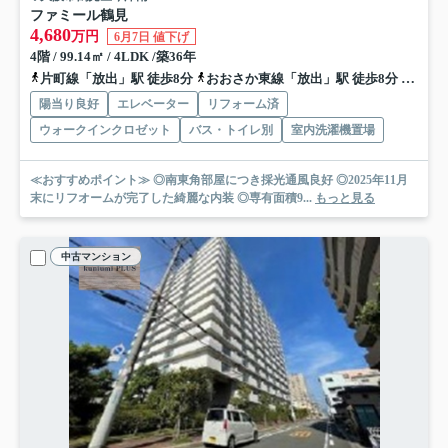
ファミール鶴見
4,680
万円
6月7日 値下げ
4階 / 99.14㎡ / 4LDK /築36年
片町線「放出」駅 徒歩8分
おおさか東線「放出」駅 徒歩8分
地下鉄
陽当り良好
エレベーター
リフォーム済
ウォークインクロゼット
バス・トイレ別
室内洗濯機置場
≪おすすめポイント≫ ◎南東角部屋につき採光通風良好 ◎2025年11月
末にリフオームが完了した綺麗な内装 ◎専有面積9...
もっと見る
中古マンション