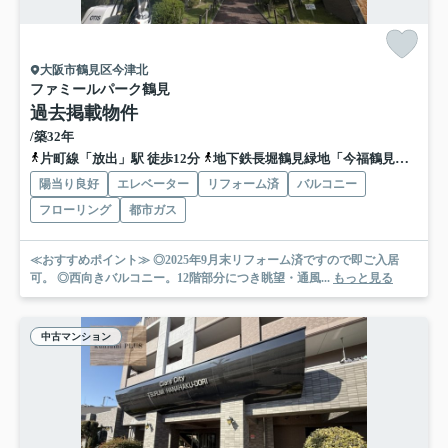
大阪市鶴見区今津北
ファミールパーク鶴見
過去掲載物件
/築32年
片町線「放出」駅 徒歩12分
地下鉄長堀鶴見緑地「今福鶴見」駅 徒歩20分
陽当り良好
エレベーター
リフォーム済
バルコニー
フローリング
都市ガス
≪おすすめポイント≫ ◎2025年9月末リフォーム済ですので即ご入居
可。 ◎西向きバルコニー。12階部分につき眺望・通風...
もっと見る
中古マンション