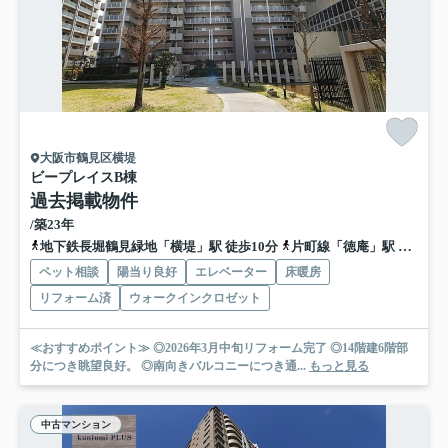
大阪市鶴見区横堤
ビープレイスB棟
過去掲載物件
/築23年
地下鉄長堀鶴見緑地「横堤」駅 徒歩10分
片町線「徳庵」駅 徒歩15分
ペット相談
陽当り良好
エレベーター
床暖房
リフォーム済
ウォークインクロゼット
≪おすすめポイント≫ ◎2026年3月中旬リフォーム完了 ◎14階建6階部
分につき眺望良好。 ◎南向きバルコニーにつき通...
もっと見る
中古マンション