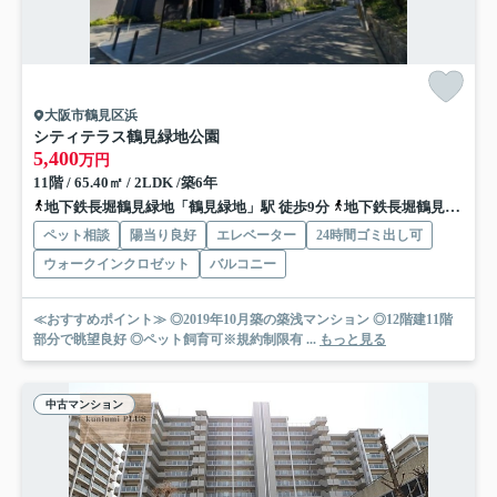
大阪市鶴見区浜
シティテラス鶴見緑地公園
5,400
万円
11階 / 65.40㎡ / 2LDK /築6年
地下鉄長堀鶴見緑地「鶴見緑地」駅 徒歩9分
地下鉄長堀鶴見緑地「横堤」駅 徒歩11分
ペット相談
陽当り良好
エレベーター
24時間ゴミ出し可
ウォークインクロゼット
バルコニー
≪おすすめポイント≫ ◎2019年10月築の築浅マンション ◎12階建11階
部分で眺望良好 ◎ペット飼育可※規約制限有 ...
もっと見る
中古マンション