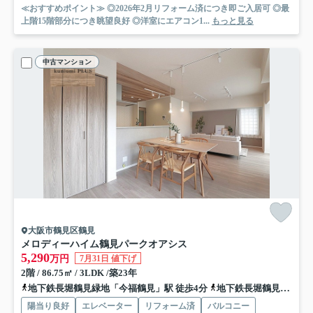
≪おすすめポイント≫ ◎2026年2月リフォーム済につき即ご入居可 ◎最
上階15階部分につき眺望良好 ◎洋室にエアコン1...
もっと見る
中古マンション
大阪市鶴見区鶴見
メロディーハイム鶴見パークオアシス
5,290
万円
7月31日 値下げ
2階 / 86.75㎡ / 3LDK /築23年
地下鉄長堀鶴見緑地「今福鶴見」駅 徒歩4分
地下鉄長堀鶴見緑地「蒲生四丁目」駅 徒歩18分
陽当り良好
エレベーター
リフォーム済
バルコニー