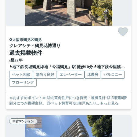
大阪市鶴見区鶴見
クレアシティ鶴見花博通り
過去掲載物件
/築22年
地下鉄長堀鶴見緑地「今福鶴見」駅 徒歩10分
地下鉄今里筋線「新森古市」駅 徒歩15分
ペット相談
陽当り良好
エレベーター
床暖房
バルコニー
フローリング
≪おすすめポイント≫ ◎北東角住戸につき採光・通風良好 ◎15階建8階
部分につき眺望良好。 ◎ペット飼育可※1住戸あたり...
もっと見る
中古マンション