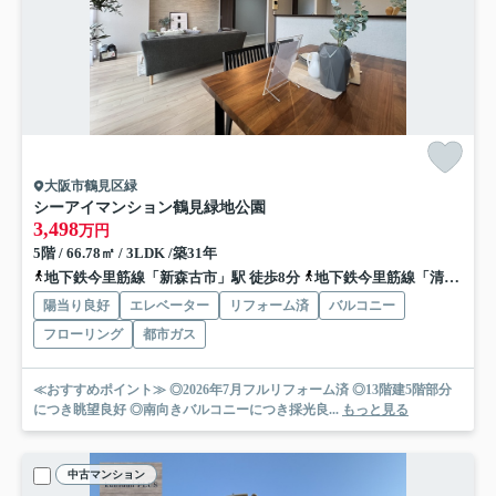
大阪市鶴見区緑
シーアイマンション鶴見緑地公園
3,498
万円
5階 / 66.78㎡ / 3LDK /築31年
地下鉄今里筋線「新森古市」駅 徒歩8分
地下鉄今里筋線「清水」駅 徒歩16分
陽当り良好
エレベーター
リフォーム済
バルコニー
フローリング
都市ガス
≪おすすめポイント≫ ◎2026年7月フルリフォーム済 ◎13階建5階部分
につき眺望良好 ◎南向きバルコニーにつき採光良...
もっと見る
中古マンション