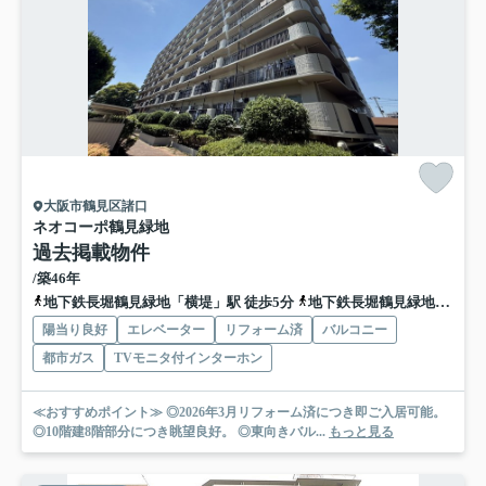
大阪市鶴見区諸口
ネオコーポ鶴見緑地
過去掲載物件
/築46年
地下鉄長堀鶴見緑地「横堤」駅 徒歩5分
地下鉄長堀鶴見緑地「鶴見緑地」駅 徒歩14分
陽当り良好
エレベーター
リフォーム済
バルコニー
都市ガス
TVモニタ付インターホン
≪おすすめポイント≫ ◎2026年3月リフォーム済につき即ご入居可能。
◎10階建8階部分につき眺望良好。 ◎東向きバル...
もっと見る