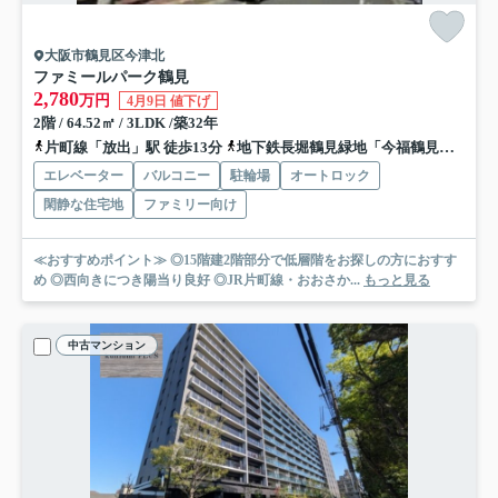
大阪市鶴見区今津北
ファミールパーク鶴見
2,780
万円
4月9日 値下げ
2階 / 64.52㎡ / 3LDK /築32年
片町線「放出」駅 徒歩13分
地下鉄長堀鶴見緑地「今福鶴見」駅 徒歩20分
エレベーター
バルコニー
駐輪場
オートロック
閑静な住宅地
ファミリー向け
≪おすすめポイント≫ ◎15階建2階部分で低層階をお探しの方におすす
め ◎西向きにつき陽当り良好 ◎JR片町線・おおさか...
もっと見る
中古マンション