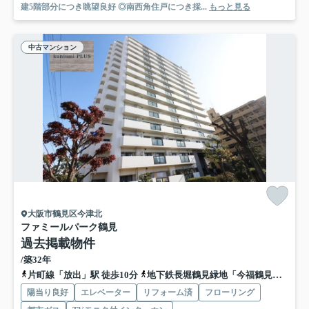
建5階部分につき眺望良好 ◎南西角住戸につき採...
もっと見る
中古マンション
大阪市鶴見区今津北
ファミールパーク鶴見
過去掲載物件
/築32年
片町線「放出」駅 徒歩10分
地下鉄長堀鶴見緑地「今福鶴見」駅 徒歩20分
陽当り良好
エレベーター
リフォーム済
フローリング