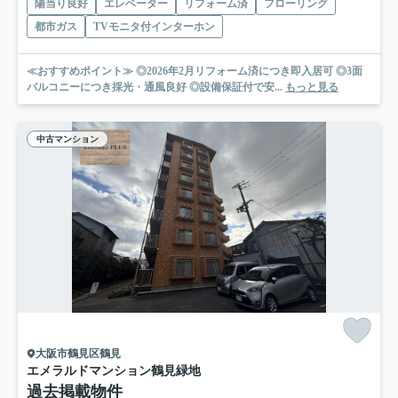
陽当り良好
エレベーター
リフォーム済
フローリング
都市ガス
TVモニタ付インターホン
≪おすすめポイント≫ ◎2026年2月リフォーム済につき即入居可 ◎3面
バルコニーにつき採光・通風良好 ◎設備保証付で安...
もっと見る
中古マンション
大阪市鶴見区鶴見
エメラルドマンション鶴見緑地
過去掲載物件