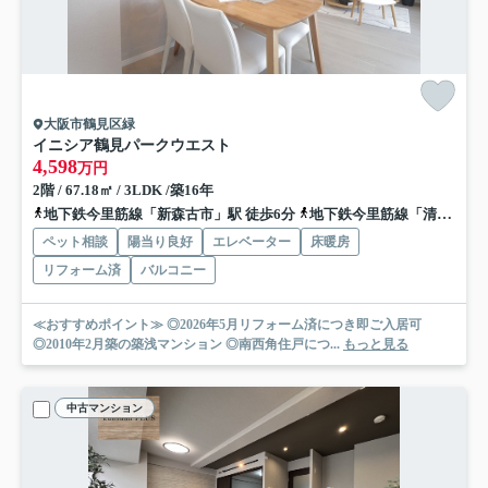
大阪市鶴見区緑
イニシア鶴見パークウエスト
4,598
万円
2階 / 67.18㎡ / 3LDK /築16年
地下鉄今里筋線「新森古市」駅 徒歩6分
地下鉄今里筋線「清水」駅 徒歩13分
ペット相談
陽当り良好
エレベーター
床暖房
リフォーム済
バルコニー
≪おすすめポイント≫ ◎2026年5月リフォーム済につき即ご入居可
◎2010年2月築の築浅マンション ◎南西角住戸につ...
もっと見る
中古マンション