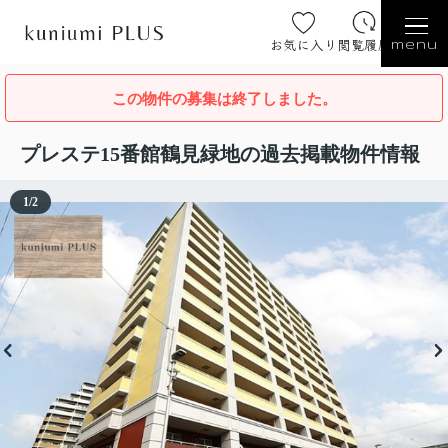
お気に入り
閲覧履歴
menu
この物件の募集は終了しました。
プレステ15番館鶴見緑地の過去掲載物件情報
1
/
2