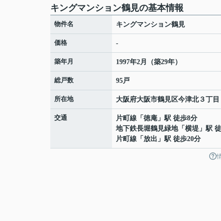
キングマンション鶴見の基本情報
物件名
キングマンション鶴見
価格
-
築年月
1997年2月（築29年）
総戸数
95戸
所在地
大阪府
大阪市鶴見区
今津北
３丁目
交通
片町線
「
徳庵
」駅 徒歩8分
地下鉄長堀鶴見緑地
「
横堤
」駅 徒
片町線
「
放出
」駅 徒歩20分