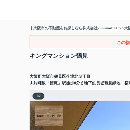
｜大阪市の不動産をお探しなら株式会社kuniumiPLUS
大
この物
キングマンション鶴見
-
大阪府
大阪市鶴見区
今津北
３丁目
片町線「徳庵」駅徒歩8分
地下鉄長堀鶴見緑地「横
1
/
2