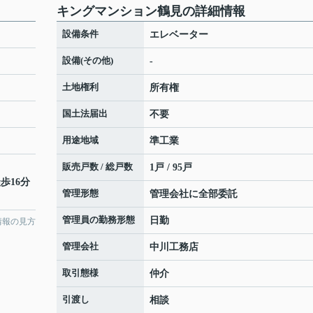
キングマンション鶴見の詳細情報
設備条件
エレベーター
設備(その他)
-
土地権利
所有権
国土法届出
不要
用途地域
準工業
販売戸数 / 総戸数
1戸 / 95戸
歩16分
管理形態
管理会社に全部委託
管理員の勤務形態
日勤
情報の見方
管理会社
中川工務店
取引態様
仲介
引渡し
相談