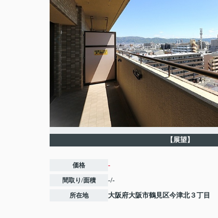
【展望】
価格
-
間取り/面積
-/-
所在地
大阪府
大阪市鶴見区
今津北
３丁目