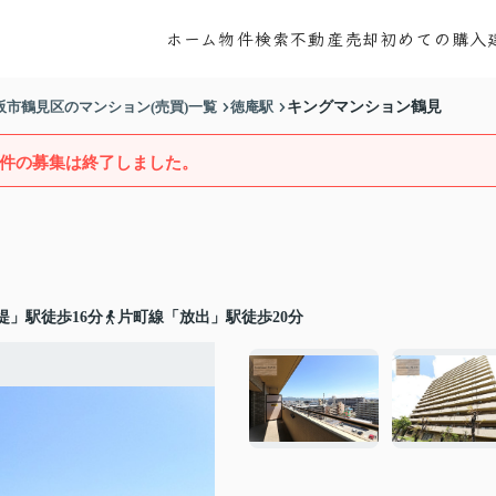
ホーム
物件検索
不動産売却
初めての購入
阪市鶴見区のマンション(売買)一覧
徳庵駅
キングマンション鶴見
件の募集は終了しました。
堤」駅徒歩16分
片町線「放出」駅徒歩20分