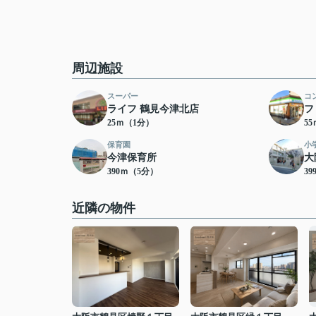
周辺施設
スーパー
コ
ライフ 鶴見今津北店
フ
25ｍ（1分）
5
保育園
小
今津保育所
大
390ｍ（5分）
3
近隣の物件