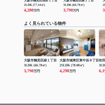
大阪市鶴見区焼野１丁目
大阪市鶴見区緑１丁目
3LDK (77.34㎡)
3LDK (66.78㎡)
2
4,280
3,790
3
万円
万円
よく見られている物件
大阪市鶴見区緑１丁目
大阪市城東区東中浜６丁目
吹
3LDK (66.78㎡)
2SLDK (78.08㎡)
3LD
3,790
4,298
6,1
万円
万円