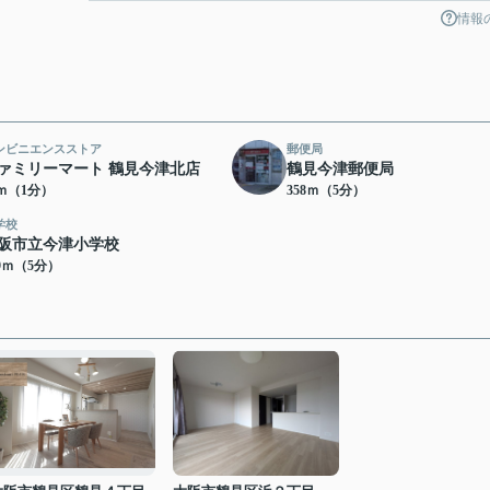
情報
ンビニエンスストア
郵便局
ァミリーマート 鶴見今津北店
鶴見今津郵便局
5ｍ（1分）
358ｍ（5分）
学校
阪市立今津小学校
99ｍ（5分）