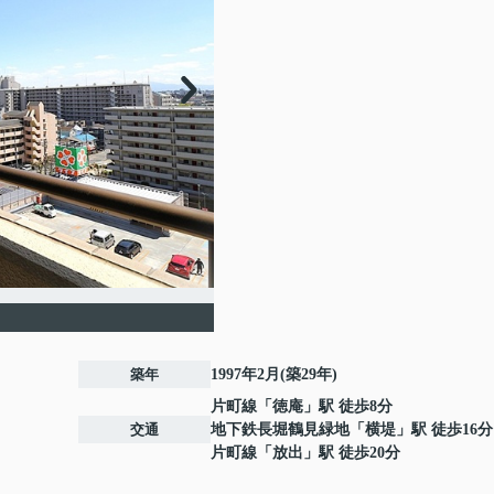
築年
1997年2月(築29年)
片町線
「
徳庵
」駅 徒歩8分
交通
地下鉄長堀鶴見緑地
「
横堤
」駅 徒歩16分
片町線
「
放出
」駅 徒歩20分