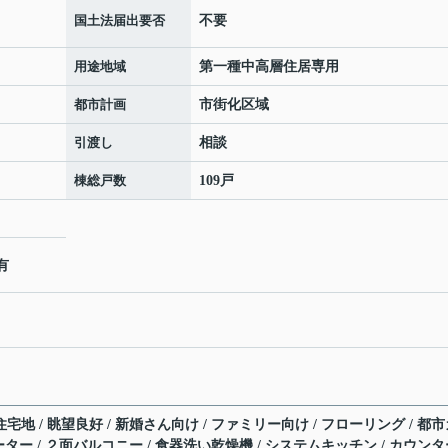
国土法届出要否
不要
用途地域
第一種中高層住居専用
都市計画
市街化区域
引渡し
相談
棟総戸数
109戸
有
住宅地 / 眺望良好 / 新婚さん向け / ファミリー向け / フローリング / 都
レベーター / ２面バルコニー / 食器洗い乾燥機 / システムキッチン / カウン