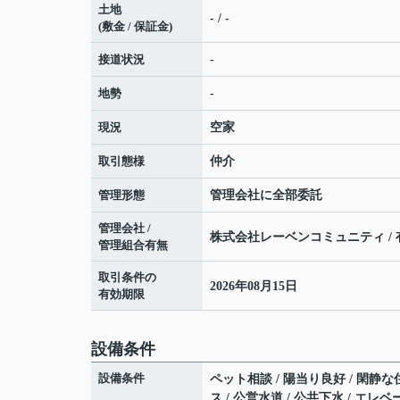
土地
- / -
(敷金 / 保証金)
接道状況
-
地勢
-
現況
空家
取引態様
仲介
管理形態
管理会社に全部委託
管理会社 /
株式会社レーベンコミュニティ / 
管理組合有無
取引条件の
2026年08月15日
有効期限
設備条件
設備条件
ペット相談 / 陽当り良好 / 閑静な
ス / 公営水道 / 公共下水 / エ