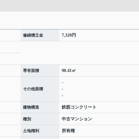
修繕積立金
7,320円
専有面積
90.41㎡
-
その他面積
-
-
建物構造
鉄筋コンクリート
種別
中古マンション
土地権利
所有権