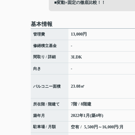
■変動×固定の徹底比較！！
基本情報
管理費
13,000円
修繕積立基金
-
間取り / 詳細
3LDK
向き
-
バルコニー面積
23.08㎡
所在階 / 階建て
7階 / 8階建
築年月
2022年1月(築4年)
駐車場 / 月額
空有 / 5,500円～16,000円/月