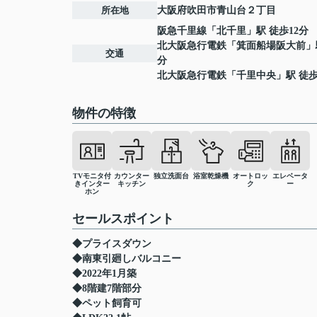
所在地
大阪府
吹田市
青山台
２丁目
阪急千里線
「
北千里
」駅 徒歩12分
北大阪急行電鉄
「
箕面船場阪大前
」
交通
分
北大阪急行電鉄
「
千里中央
」駅 徒歩
物件の特徴
TVモニタ付
カウンター
独立洗面台
浴室乾燥機
オートロッ
エレベータ
きインター
キッチン
ク
ー
ホン
セールスポイント
◆プライスダウン
◆南東引廻しバルコニー
◆2022年1月築
◆8階建7階部分
◆ペット飼育可