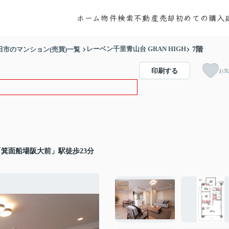
ホーム
物件検索
不動産売却
初めての購入
レーベン千里青山台 GRAN HIGH
田市のマンション(売買)一覧
7階
印刷する
お気
箕面船場阪大前」駅徒歩23分