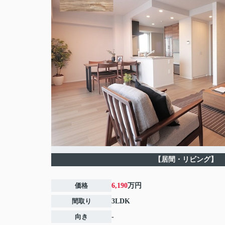
【居間・リビング】
価格
6,190
万円
間取り
3LDK
向き
-