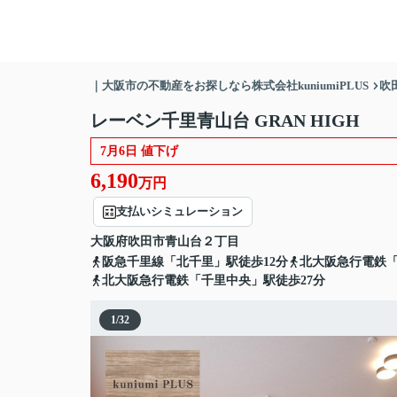
｜大阪市の不動産をお探しなら株式会社kuniumiPLUS
吹
レーベン千里青山台 GRAN HIGH
7月6日 値下げ
6,190
万円
支払いシミュレーション
大阪府
吹田市
青山台
２丁目
阪急千里線「北千里」駅徒歩12分
北大阪急行電鉄「
北大阪急行電鉄「千里中央」駅徒歩27分
1
/
32