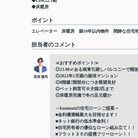
◆LDK22.1帖
◆床暖房
ポイント
エレベーター
床暖房
築10年以内物件
閑静な住宅
担当者のコメント
≪おすすめポイント≫
◎23.08㎡ある南東引廻しバルコニーで
◎2022年1月築の築浅マンション
里深 隆司
◎8階建7階部分につき眺望良好
◎ペット飼育可※犬猫2匹まで
◎床暖房完備で冬の足元暖か
～kuniumiの住宅ローンご提案～
■金利優遇幅最大を目指せます！
■ネット銀行の低水準金利！
■自宅所有者の優位なローン組み立て！！
■フラット３５の提携フリーローン！！