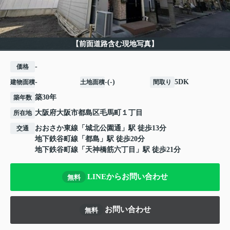
【前面道路含む現地写真】
-
価格
-
-(-)
5DK
建物面積
土地面積
間取り
築30年
築年数
大阪府
大阪市都島区
毛馬町
１丁目
所在地
おおさか東線
「
城北公園通
」駅 徒歩13分
交通
地下鉄谷町線
「
都島
」駅 徒歩20分
地下鉄谷町線
「
天神橋筋六丁目
」駅 徒歩21分
LINEからお問い合わせ
無料
お問い合わせ
無料