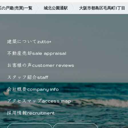
の戸建(売買)一覧
城北公園通駅
大阪市都島区毛馬町1丁目
建築について
zutto+
不動産売却
sale appraisal
お客様の声
customer reviews
スタッフ紹介
staff
会社概要
company info
アクセスマップ
access map
採用情報
recruitment