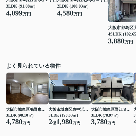
3LDK (91.08㎡)
2LDK (100.03㎡)
4,099
4,580
万円
万円
大阪市都島区
4SLDK (102.6
3,880
万円
よく見られている物件
大阪市城東区鴫野東３丁目
大阪市城東区東中浜３丁目
大阪市城東区野江３丁目
3LDK (98.10㎡)
3LDK (190.63㎡)
3LDK (78.97㎡)
3
4,780
2
1,980
3,780
万円
億
万円
万円